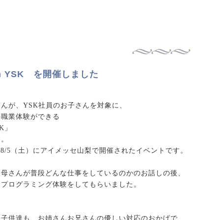
al in YSK を開催しました
んが、YSK社員のお子さんを対象に、
の職業体験ができる
YSK」
た。
rial」は8/5（土）にアイメッセ山梨で開催されたイベントです。
お母さんが普段どんな仕事をしているのかのお話しの後、
てプログラミング体験をしてもらいました。
た子供達も、お姉さんお兄さんの優しい対応のおかげで、