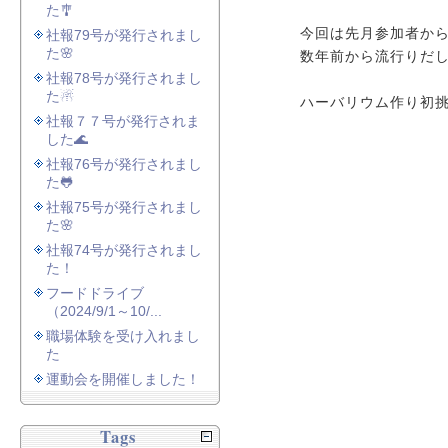
た🎐
今回は先月参加者から
社報79号が発行されまし
た🌸
数年前から流行りだ
社報78号が発行されまし
た☃
ハーバリウム作り初
社報７７号が発行されま
した🌊
社報76号が発行されまし
た🐸
社報75号が発行されまし
た🌸
社報74号が発行されまし
た！
フードドライブ
（2024/9/1～10/...
職場体験を受け入れまし
た
運動会を開催しました！
Tags