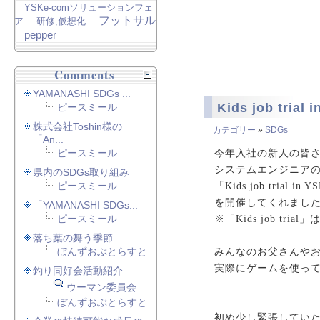
YSKe-comソリューションフェ
フットサル
ア
研修,仮想化
pepper
Comments
YAMANASHI SDGs ...
Kids job tri
ピースミール
株式会社Toshin様の
カテゴリー
»
SDGs
「An...
ピースミール
今年入社の新人の皆さ
システムエンジニア
県内のSDGs取り組み
ピースミール
「Kids job trial in 
を開催してくれまし
「YAMANASHI SDGs...
ピースミール
※「Kids job t
落ち葉の舞う季節
ぼんずおぶとらすと
みんなのお父さんや
実際にゲームを使っ
釣り同好会活動紹介
ウーマン委員会
ぼんずおぶとらすと
初め少し緊張してい