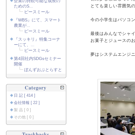
企業の持続可能な成長の
ためのS...
とても楽しい雰囲気
ピースミール
『WBS』にて、スマート
今の小学生はパソコ
農業が...
ピースミール
最後はみんなでシャ
『スッキリ』特集コーナ
お菓子とジュースの
ーにて、...
ピースミール
夢はシステムエンジ
第4回社内SDGsセミナー
開催
ぼんずおぶとらすと
Category
日 記 [ 414 ]
会社情報 [ 22 ]
製 品 [ 0 ]
その他 [ 0 ]
Trackbacks