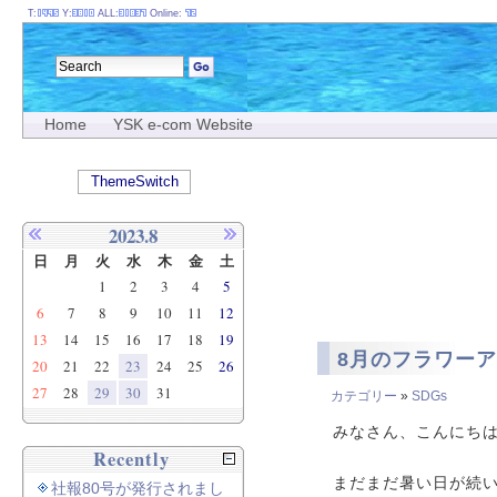
T:
Y:
ALL:
Online:
Home
YSK e-com Website
ThemeSwitch
2023.8
日
月
火
水
木
金
土
1
2
3
4
5
6
7
8
9
10
11
12
13
14
15
16
17
18
19
8月のフラワー
20
21
22
23
24
25
26
27
28
29
30
31
カテゴリー
»
SDGs
みなさん、こんにち
Recently
まだまだ暑い日が続
社報80号が発行されまし