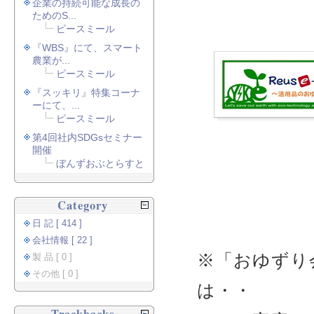
企業の持続可能な成長の
ためのS...
ピースミール
『WBS』にて、スマート
農業が...
ピースミール
『スッキリ』特集コーナ
ーにて、...
ピースミール
第4回社内SDGsセミナー
開催
ぼんずおぶとらすと
Category
日 記 [ 414 ]
会社情報 [ 22 ]
※「おゆずり会
製 品 [ 0 ]
その他 [ 0 ]
は・・