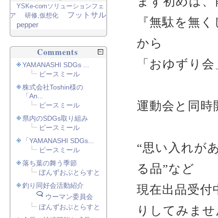
まず初めは、
YSKe-comソリューションフェ
フットサル
ア
研修,仮想化
『無駄を無く
pepper
から
Comments
「おゆずり会
YAMANASHI SDGs ...
ピースミール
株式会社Toshin様の
「An...
運動会と同時
ピースミール
県内のSDGs取り組み
ピースミール
「YAMANASHI SDGs...
“思い入れが
ピースミール
落ち葉の舞う季節
る品”など
ぼんずおぶとらすと
釣り同好会活動紹介
現在出品受付
ウーマン委員会
ぼんずおぶとらすと
りしてみませ