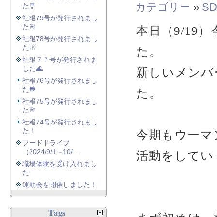
カテゴリー
»
SD
た🎐
社報79号が発行されまし
た🌸
本日（9/19
社報78号が発行されまし
た☃
た。
社報７７号が発行されま
した🌊
新しいメンバ
社報76号が発行されまし
た🐸
た。
社報75号が発行されまし
た🌸
社報74号が発行されまし
た！
今期もウーマ
フードドライブ
（2024/9/1～10/...
活動をしてい
職場体験を受け入れまし
た
運動会を開催しました！
Tags