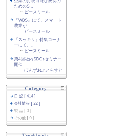
企業の持続可能な成長の
ためのS...
ピースミール
『WBS』にて、スマート
農業が...
ピースミール
『スッキリ』特集コーナ
ーにて、...
ピースミール
第4回社内SDGsセミナー
開催
ぼんずおぶとらすと
Category
日 記 [ 414 ]
会社情報 [ 22 ]
製 品 [ 0 ]
その他 [ 0 ]
Trackbacks