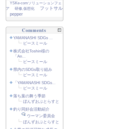
YSKe-comソリューションフェ
フットサル
ア
研修,仮想化
pepper
Comments
YAMANASHI SDGs ...
ピースミール
株式会社Toshin様の
「An...
ピースミール
県内のSDGs取り組み
ピースミール
「YAMANASHI SDGs...
ピースミール
落ち葉の舞う季節
ぼんずおぶとらすと
釣り同好会活動紹介
ウーマン委員会
ぼんずおぶとらすと