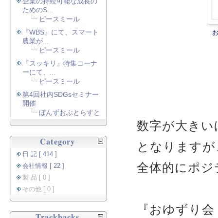
企業の持続可能な成長の
ためのS...
ピースミール
『WBS』にて、スマート
農業が...
ピースミール
『スッキリ』特集コーナ
ーにて、...
ピースミール
第4回社内SDGsセミナー
開催
ぼんずおぶとらすと
数字が大きい
Category
となりますが
日 記 [ 414 ]
全体的にポジ
会社情報 [ 22 ]
製 品 [ 0 ]
その他 [ 0 ]
『おゆずり会（
Trackbacks