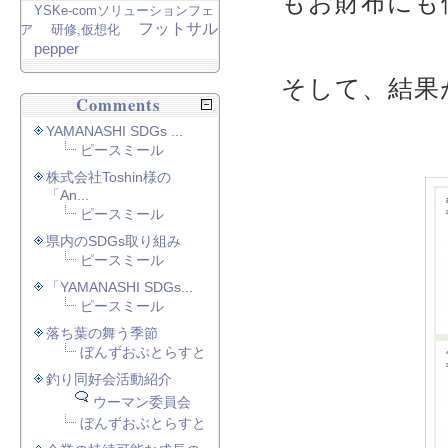
もお財布にも
YSKe-comソリューションフェ
フットサル
ア
研修,仮想化
pepper
そして、結果
Comments
YAMANASHI SDGs ...
ピースミール
株式会社Toshin様の
「An...
ピースミール
県内のSDGs取り組み
ピースミール
「YAMANASHI SDGs...
ピースミール
落ち葉の舞う季節
ぼんずおぶとらすと
釣り同好会活動紹介
ウーマン委員会
ぼんずおぶとらすと