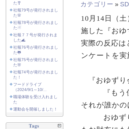
た🎐
カテゴリー
»
SD
社報79号が発行されまし
た🌸
10月14日（
社報78号が発行されまし
た☃
施した『おゆず
社報７７号が発行されま
した🌊
実際の反応は
社報76号が発行されまし
た🐸
ンケートを実
社報75号が発行されまし
た🌸
社報74号が発行されまし
た！
『おゆずり
フードドライブ
（2024/9/1～10/...
『もう使わ
職場体験を受け入れまし
た
それが誰かの
運動会を開催しました！
おゆずりし
Tags