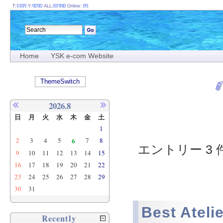
T:
Y:
ALL:
Online:
Home
YSK e-com Website
ThemeSwitch
2026.8
日
月
火
水
木
金
土
1
2
3
4
5
6
7
8
エントリー 3 件
9
10
11
12
13
14
15
16
17
18
19
20
21
22
23
24
25
26
27
28
29
30
31
Best Ateli
Recently