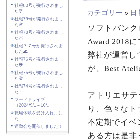
社報80号が発行されまし
た🎐
カテゴリー
»
日
社報79号が発行されまし
た🌸
ソフトバンクロ
社報78号が発行されまし
た☃
Award 2018
社報７７号が発行されま
した🌊
弊社が運営し
社報76号が発行されまし
た🐸
が、Best Atel
社報75号が発行されまし
た🌸
社報74号が発行されまし
た！
アトリエサテ
フードドライブ
（2024/9/1～10/...
り、色々なト
職場体験を受け入れまし
た
不定期でイベ
運動会を開催しました！
ある方は是非