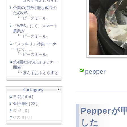
ぼんずおぶとらすと
企業の持続可能な成長の
ためのS...
ピースミール
『WBS』にて、スマート
農業が...
ピースミール
『スッキリ』特集コーナ
ーにて、...
ピースミール
第4回社内SDGsセミナー
開催
pepper
ぼんずおぶとらすと
Category
日 記 [ 414 ]
会社情報 [ 22 ]
Pepper
製 品 [ 0 ]
その他 [ 0 ]
した