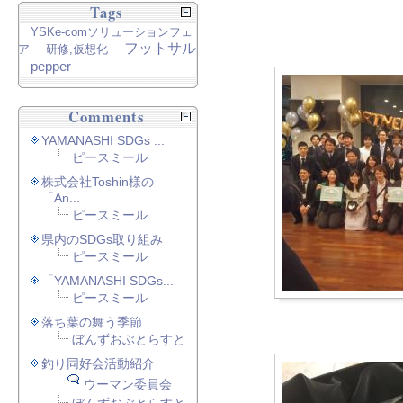
Tags
YSKe-comソリューションフェ
フットサル
ア
研修,仮想化
pepper
Comments
YAMANASHI SDGs ...
ピースミール
株式会社Toshin様の
「An...
ピースミール
県内のSDGs取り組み
ピースミール
「YAMANASHI SDGs...
ピースミール
落ち葉の舞う季節
ぼんずおぶとらすと
釣り同好会活動紹介
ウーマン委員会