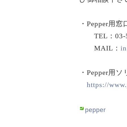
・Pepper用窓
TEL：03-54
MAIL：
i
・Pepper
https://www.
pepper