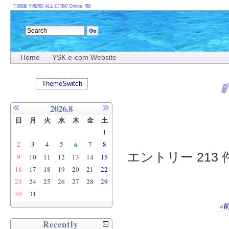
T:
Y:
ALL:
Online:
Home
YSK e-com Website
ThemeSwitch
2026.8
日
月
火
水
木
金
土
1
2
3
4
5
6
7
8
エントリー 213 件
9
10
11
12
13
14
15
16
17
18
19
20
21
22
23
24
25
26
27
28
29
30
31
«
Recently