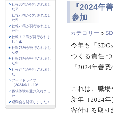
社報80号が発行されまし
『2024
た🎐
社報79号が発行されまし
参加
た🌸
社報78号が発行されまし
た☃
カテゴリー
»
SD
社報７７号が発行されま
した🌊
今年も「SDG
社報76号が発行されまし
た🐸
つくる責任 
社報75号が発行されまし
た🌸
『2024年
社報74号が発行されまし
た！
フードドライブ
（2024/9/1～10/...
これは、職場
職場体験を受け入れまし
た
新年（202
運動会を開催しました！
寄付する取り