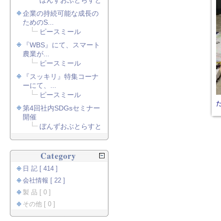
ぼんずおぶとらすと
企業の持続可能な成長の
ためのS...
ピースミール
『WBS』にて、スマート
農業が...
ピースミール
『スッキリ』特集コーナ
ーにて、...
ピースミール
第4回社内SDGsセミナー
開催
ぼんずおぶとらすと
Category
日 記 [ 414 ]
会社情報 [ 22 ]
製 品 [ 0 ]
その他 [ 0 ]