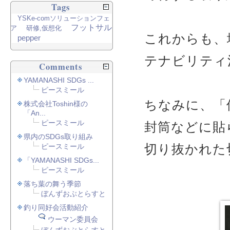
Tags
YSKe-comソリューションフェ
フットサル
ア
研修,仮想化
これからも、
pepper
テナビリティ
Comments
YAMANASHI SDGs ...
ピースミール
ちなみに、「
株式会社Toshin様の
「An...
ピースミール
封筒などに貼
県内のSDGs取り組み
切り抜かれた
ピースミール
「YAMANASHI SDGs...
ピースミール
落ち葉の舞う季節
ぼんずおぶとらすと
釣り同好会活動紹介
ウーマン委員会