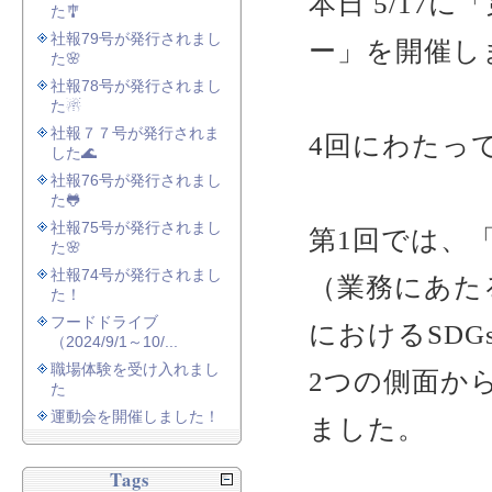
本日 5/17に
た🎐
社報79号が発行されまし
ー」を開催し
た🌸
社報78号が発行されまし
た☃
社報７７号が発行されま
4回にわたっ
した🌊
社報76号が発行されまし
た🐸
社報75号が発行されまし
第1回では、「
た🌸
社報74号が発行されまし
（業務にあたる
た！
フードドライブ
におけるSDG
（2024/9/1～10/...
職場体験を受け入れまし
2つの側面か
た
運動会を開催しました！
ました。
Tags