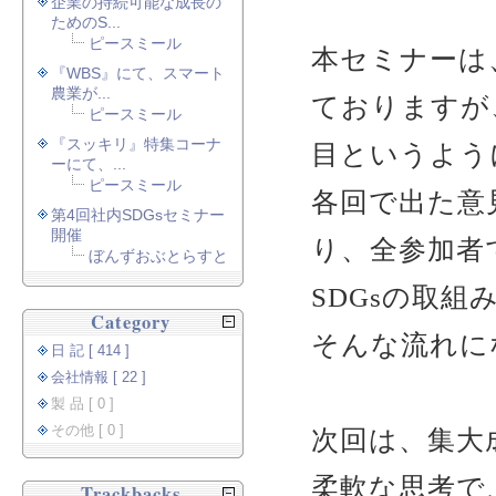
企業の持続可能な成長の
ためのS...
ピースミール
本セミナーは
『WBS』にて、スマート
農業が...
ておりますが
ピースミール
『スッキリ』特集コーナ
目というよう
ーにて、...
ピースミール
各回で出た意
第4回社内SDGsセミナー
開催
り、全参加者
ぼんずおぶとらすと
SDGsの取
Category
そんな流れに
日 記 [ 414 ]
会社情報 [ 22 ]
製 品 [ 0 ]
その他 [ 0 ]
次回は、集大
柔軟な思考で
Trackbacks