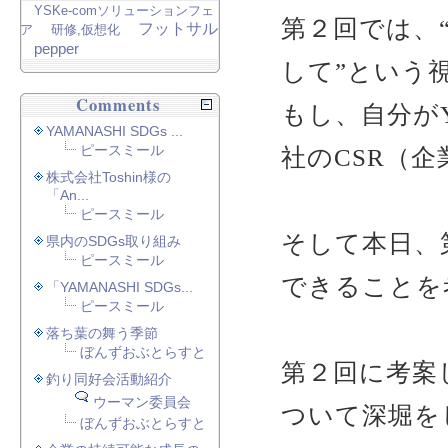
YSKe-comソリューションフェ
第２回では、
フットサル
ア
研修,仮想化
pepper
して”という
Comments
もし、自分が
YAMANASHI SDGs ...
ピースミール
社のCSR（
株式会社Toshin様の
「An...
ピースミール
そして本日、
県内のSDGs取り組み
ピースミール
できることを
「YAMANASHI SDGs...
ピースミール
落ち葉の舞う季節
ぼんずおぶとらすと
第２回に考案
釣り同好会活動紹介
ウーマン委員会
ついて深堀を
ぼんずおぶとらすと