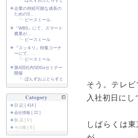
ぼんずおぶとらすと
企業の持続可能な成長の
ためのS...
ピースミール
『WBS』にて、スマート
農業が...
ピースミール
『スッキリ』特集コーナ
ーにて、...
ピースミール
第4回社内SDGsセミナー
開催
ぼんずおぶとらすと
そう。テレビで
入社初日にし
Category
日 記 [ 414 ]
会社情報 [ 22 ]
製 品 [ 0 ]
しばらくは東京
その他 [ 0 ]
が、