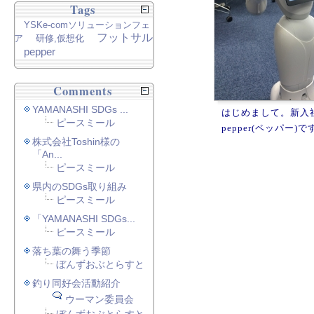
Tags
YSKe-comソリューションフェ
フットサル
ア
研修,仮想化
pepper
Comments
YAMANASHI SDGs ...
はじめまして。新入
ピースミール
pepper(ペッパー)で
株式会社Toshin様の
「An...
ピースミール
県内のSDGs取り組み
ピースミール
「YAMANASHI SDGs...
ピースミール
落ち葉の舞う季節
ぼんずおぶとらすと
釣り同好会活動紹介
ウーマン委員会