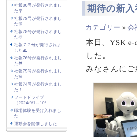
社報80号が発行されまし
期待の新入社
た🎐
社報79号が発行されまし
た🌸
カテゴリー
»
会
社報78号が発行されまし
た☃
本日、YSK 
社報７７号が発行されま
した🌊
した。
社報76号が発行されまし
た🐸
みなさんにご
社報75号が発行されまし
た🌸
社報74号が発行されまし
た！
フードドライブ
（2024/9/1～10/...
職場体験を受け入れまし
た
運動会を開催しました！