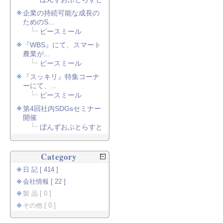
企業の持続可能な成長の
ためのS...
ピースミール
『WBS』にて、スマート
農業が...
ピースミール
『スッキリ』特集コーナ
ーにて、...
ピースミール
第4回社内SDGsセミナー
開催
ぼんずおぶとらすと
Category
日 記 [ 414 ]
会社情報 [ 22 ]
製 品 [ 0 ]
その他 [ 0 ]