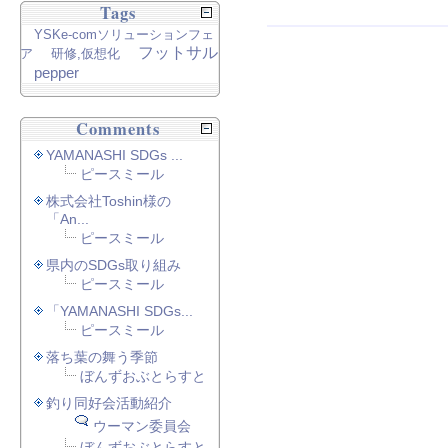
Tags
YSKe-comソリューションフェ
フットサル
ア
研修,仮想化
pepper
Comments
YAMANASHI SDGs ...
ピースミール
株式会社Toshin様の
「An...
ピースミール
県内のSDGs取り組み
ピースミール
「YAMANASHI SDGs...
ピースミール
落ち葉の舞う季節
ぼんずおぶとらすと
釣り同好会活動紹介
ウーマン委員会
ぼんずおぶとらすと