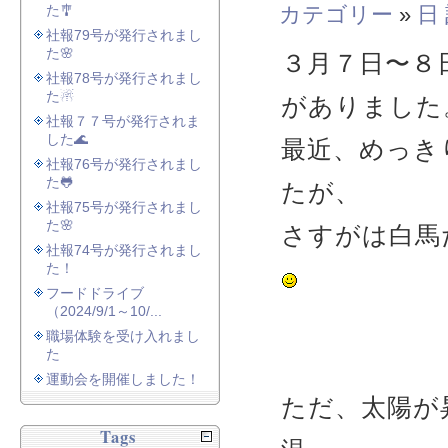
た🎐
カテゴリー
»
日
社報79号が発行されまし
た🌸
３月７日〜８
社報78号が発行されまし
た☃
がありました
社報７７号が発行されま
した🌊
最近、めっき
社報76号が発行されまし
た🐸
たが、
社報75号が発行されまし
た🌸
さすがは白馬
社報74号が発行されまし
た！
フードドライブ
（2024/9/1～10/...
職場体験を受け入れまし
た
運動会を開催しました！
ただ、太陽が
Tags