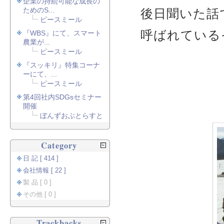
企業の持続可能な成長の
ためのS...
後日聞いた話
ピースミール
呼ばれている
『WBS』にて、スマート
農業が...
ピースミール
『スッキリ』特集コーナ
ーにて、...
ピースミール
第4回社内SDGsセミナー
開催
ぼんずおぶとらすと
Category
日 記 [ 414 ]
会社情報 [ 22 ]
製 品 [ 0 ]
その他 [ 0 ]
Trackbacks