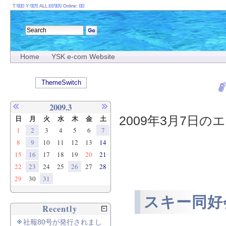
T:
Y:
ALL:
Online:
Home
YSK e-com Website
ThemeSwitch
2009.3
2009年3月7日のエ
日
月
火
水
木
金
土
1
2
3
4
5
6
7
8
9
10
11
12
13
14
15
16
17
18
19
20
21
22
23
24
25
26
27
28
29
30
31
スキー同好会
Recently
社報80号が発行されまし