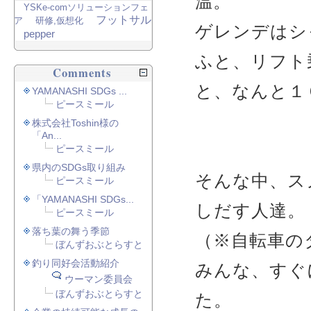
温。
YSKe-comソリューションフェ
フットサル
ア
研修,仮想化
ゲレンデはシ
pepper
ふと、リフト
Comments
と、なんと１
YAMANASHI SDGs ...
ピースミール
株式会社Toshin様の
「An...
ピースミール
県内のSDGs取り組み
そんな中、ス
ピースミール
「YAMANASHI SDGs...
しだす人達。
ピースミール
落ち葉の舞う季節
（※自転車の
ぼんずおぶとらすと
釣り同好会活動紹介
みんな、すぐ
ウーマン委員会
ぼんずおぶとらすと
た。