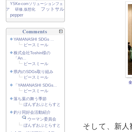
YSKe-comソリューションフェ
フットサル
ア
研修,仮想化
pepper
Comments
YAMANASHI SDGs ...
ピースミール
株式会社Toshin様の
「An...
ピースミール
県内のSDGs取り組み
ピースミール
「YAMANASHI SDGs...
ピースミール
落ち葉の舞う季節
ぼんずおぶとらすと
釣り同好会活動紹介
ウーマン委員会
そして、新人
ぼんずおぶとらすと