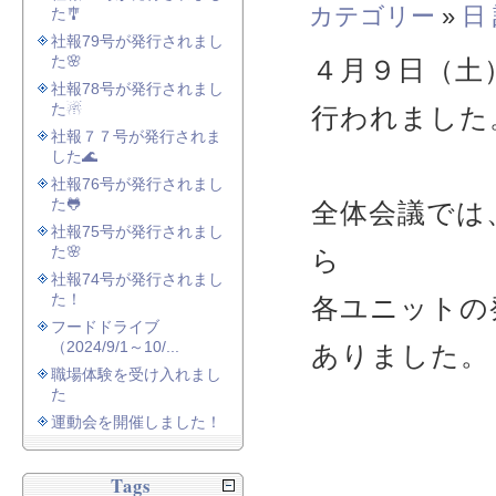
カテゴリー
»
日
た🎐
社報79号が発行されまし
た🌸
４月９日（土
社報78号が発行されまし
た☃
行われました
社報７７号が発行されま
した🌊
社報76号が発行されまし
た🐸
全体会議では
社報75号が発行されまし
た🌸
ら
社報74号が発行されまし
た！
各ユニットの
フードドライブ
（2024/9/1～10/...
ありました。
職場体験を受け入れまし
た
運動会を開催しました！
Tags