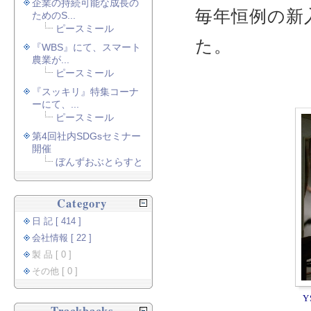
企業の持続可能な成長の
毎年恒例の新
ためのS...
ピースミール
た。
『WBS』にて、スマート
農業が...
ピースミール
『スッキリ』特集コーナ
ーにて、...
ピースミール
第4回社内SDGsセミナー
開催
ぼんずおぶとらすと
Category
日 記 [ 414 ]
会社情報 [ 22 ]
製 品 [ 0 ]
その他 [ 0 ]
Y