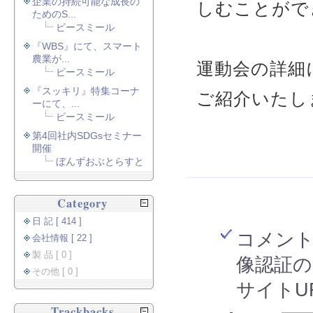
企業の持続可能な成長の
しむことがで
ためのS...
ピースミール
『WBS』にて、スマート
農業が...
運動会の詳細
ピースミール
『スッキリ』特集コーナ
ご紹介いたし
ーにて、...
ピースミール
第4回社内SDGsセミナー
開催
ぼんずおぶとらすと
Category
日 記 [ 414 ]
コメン
会社情報 [ 22 ]
製 品 [ 0 ]
像認証の
その他 [ 0 ]
サイトU
Trackbacks