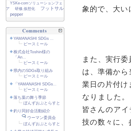
YSKe-comソリューションフェ
象的で、大い
フットサル
ア
研修,仮想化
pepper
Comments
YAMANASHI SDGs ...
ピースミール
株式会社Toshin様の
「An...
また、実行委
ピースミール
は、準備から
県内のSDGs取り組み
ピースミール
業日の片付け
「YAMANASHI SDGs...
ピースミール
なりました。
落ち葉の舞う季節
ぼんずおぶとらすと
皆さんのアイ
釣り同好会活動紹介
ウーマン委員会
技の数々に、
ぼんずおぶとらすと