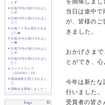
を開催しまし
た🎐
社報79号が発行されまし
当日は途中で
た🌸
社報78号が発行されまし
が、皆様のご
た☃
社報７７号が発行されま
きました。
した🌊
社報76号が発行されまし
た🐸
社報75号が発行されまし
おかげさまで
た🌸
社報74号が発行されまし
とができ、心
た！
フードドライブ
（2024/9/1～10/...
職場体験を受け入れまし
今年は新たな
た
運動会を開催しました！
行いました。
受賞者の皆さ
Tags