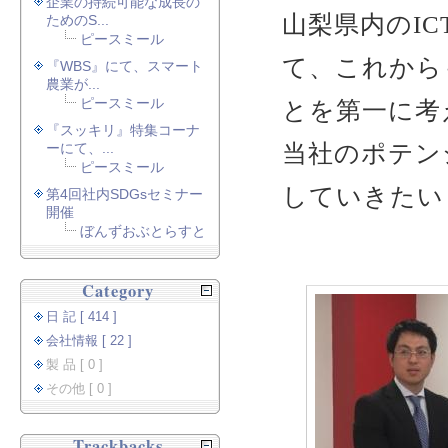
企業の持続可能な成長の
山梨県内のI
ためのS...
ピースミール
て、これから
『WBS』にて、スマート
農業が...
ピースミール
とを第一に考
『スッキリ』特集コーナ
当社のポテン
ーにて、...
ピースミール
していきたい
第4回社内SDGsセミナー
開催
ぼんずおぶとらすと
Category
日 記 [ 414 ]
会社情報 [ 22 ]
製 品 [ 0 ]
その他 [ 0 ]
Trackbacks