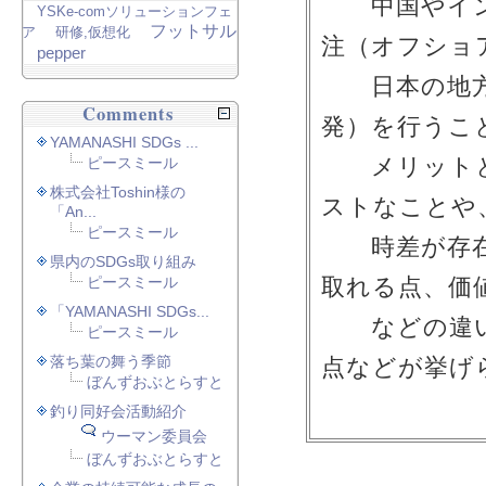
中国やイン
YSKe-comソリューションフェ
フットサル
ア
研修,仮想化
注（オフショ
pepper
日本の地方
Comments
発）を行うこ
YAMANASHI SDGs ...
メリットと
ピースミール
株式会社Toshin様の
ストなことや
「An...
ピースミール
時差が存在
県内のSDGs取り組み
ピースミール
取れる点、価
「YAMANASHI SDGs...
などの違い
ピースミール
落ち葉の舞う季節
点などが挙げ
ぼんずおぶとらすと
釣り同好会活動紹介
ウーマン委員会
ぼんずおぶとらすと