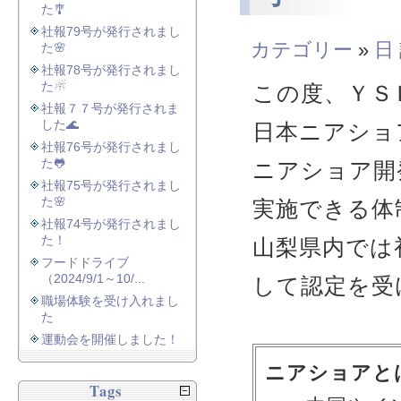
た🎐
社報79号が発行されまし
カテゴリー
»
日
た🌸
社報78号が発行されまし
た☃
この度、ＹＳ
社報７７号が発行されま
した🌊
日本ニアショ
社報76号が発行されまし
た🐸
ニアショア開
社報75号が発行されまし
た🌸
実施できる体
社報74号が発行されまし
た！
山梨県内では
フードドライブ
（2024/9/1～10/...
して認定を受
職場体験を受け入れまし
た
運動会を開催しました！
ニアショアと
Tags