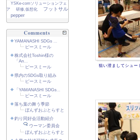
YSKe-comソリューションフェ
フットサル
ア
研修,仮想化
pepper
Comments
YAMANASHI SDGs ...
ピースミール
株式会社Toshin様の
「An...
狙い澄ましてシュー
ピースミール
県内のSDGs取り組み
ピースミール
「YAMANASHI SDGs...
ピースミール
落ち葉の舞う季節
ぼんずおぶとらすと
釣り同好会活動紹介
ウーマン委員会
ぼんずおぶとらすと