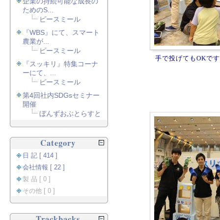
企業の持続可能な成長の
ためのS...
ピースミール
『WBS』にて、スマート
農業が...
ピースミール
手で投げてもOKです
『スッキリ』特集コーナ
ーにて、...
ピースミール
第4回社内SDGsセミナー
開催
ぼんずおぶとらすと
Category
日 記 [ 414 ]
会社情報 [ 22 ]
製 品 [ 0 ]
その他 [ 0 ]
Trackbacks