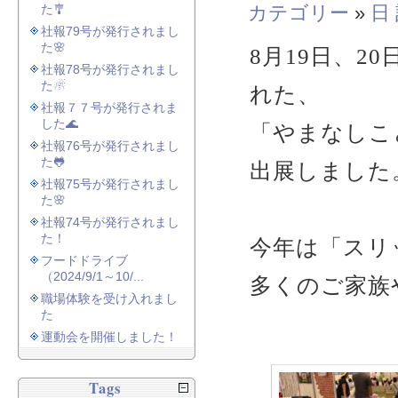
た🎐
カテゴリー
»
日
社報79号が発行されまし
た🌸
8月19日、2
社報78号が発行されまし
た☃
れた、
社報７７号が発行されま
した🌊
「やまなしこ
社報76号が発行されまし
た🐸
出展しました
社報75号が発行されまし
た🌸
社報74号が発行されまし
た！
今年は「スリ
フードドライブ
（2024/9/1～10/...
多くのご家族
職場体験を受け入れまし
た
運動会を開催しました！
Tags