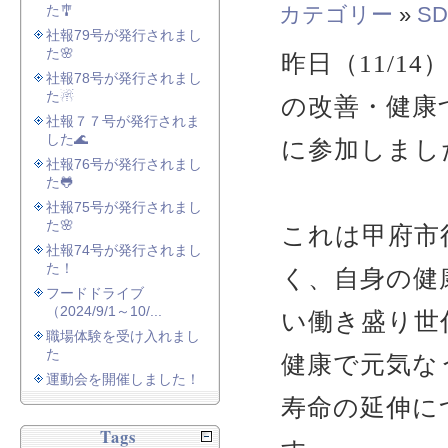
た🎐
カテゴリー
»
SD
社報79号が発行されまし
た🌸
昨日（11/1
社報78号が発行されまし
た☃
の改善・健康
社報７７号が発行されま
した🌊
に参加しまし
社報76号が発行されまし
た🐸
社報75号が発行されまし
た🌸
これは甲府市
社報74号が発行されまし
た！
く、自身の健
フードドライブ
（2024/9/1～10/...
い働き盛り世
職場体験を受け入れまし
た
健康で元気な
運動会を開催しました！
寿命の延伸に
Tags