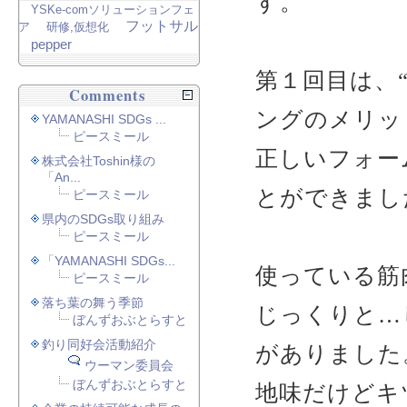
す。
YSKe-comソリューションフェ
フットサル
ア
研修,仮想化
pepper
第１回目は、
Comments
ングのメリッ
YAMANASHI SDGs ...
ピースミール
正しいフォー
株式会社Toshin様の
「An...
とができまし
ピースミール
県内のSDGs取り組み
ピースミール
「YAMANASHI SDGs...
使っている筋
ピースミール
落ち葉の舞う季節
じっくりと…
ぼんずおぶとらすと
釣り同好会活動紹介
がありました
ウーマン委員会
ぼんずおぶとらすと
地味だけどキ