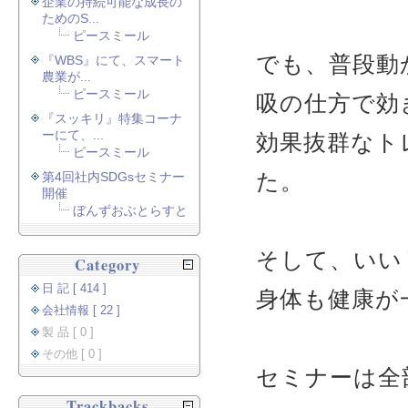
企業の持続可能な成長の
ためのS...
ピースミール
でも、普段動
『WBS』にて、スマート
農業が...
ピースミール
吸の仕方で効
『スッキリ』特集コーナ
ーにて、...
効果抜群なト
ピースミール
た。
第4回社内SDGsセミナー
開催
ぼんずおぶとらすと
そして、いい
Category
日 記 [ 414 ]
身体も健康が
会社情報 [ 22 ]
製 品 [ 0 ]
その他 [ 0 ]
セミナーは全
Trackbacks