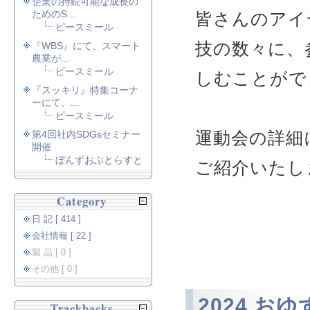
企業の持続可能な成長の
ためのS...
皆さんのアイ
ピースミール
技の数々に、
『WBS』にて、スマート
農業が...
ピースミール
しむことがで
『スッキリ』特集コーナ
ーにて、...
ピースミール
運動会の詳細
第4回社内SDGsセミナー
開催
ぼんずおぶとらすと
ご紹介いたし
Category
日 記 [ 414 ]
会社情報 [ 22 ]
製 品 [ 0 ]
その他 [ 0 ]
2024 おゆ
Trackbacks