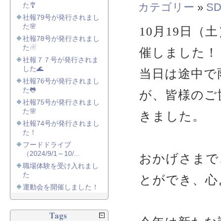
た🎐
カテゴリー
»
SD
社報79号が発行されまし
た🌸
10月19日
社報78号が発行されまし
た☃
催しました！
社報７７号が発行されま
した🌊
当日は途中で
社報76号が発行されまし
た🐸
が、皆様のご
社報75号が発行されまし
た🌸
きました。
社報74号が発行されまし
た！
フードドライブ
（2024/9/1～10/...
おかげさまで
職場体験を受け入れまし
た
とができ、心
運動会を開催しました！
Tags