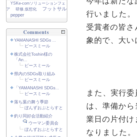
今年は新たな
YSKe-comソリューションフェ
フットサル
ア
研修,仮想化
行いました。
pepper
受賞者の皆さ
Comments
象的で、大い
YAMANASHI SDGs ...
ピースミール
株式会社Toshin様の
「An...
ピースミール
県内のSDGs取り組み
ピースミール
「YAMANASHI SDGs...
また、実行委
ピースミール
落ち葉の舞う季節
は、準備から
ぼんずおぶとらすと
釣り同好会活動紹介
業日の片付け
ウーマン委員会
ぼんずおぶとらすと
なりました。