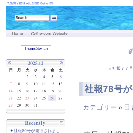
T:
Y:
ALL:
Online:
Home
YSK e-com Website
ThemeSwitch
2025.12
« 社報７７
日
月
火
水
木
金
土
1
2
3
4
5
6
7
8
9
10
11
12
13
社報78号
14
15
16
17
18
19
20
21
22
23
24
25
26
27
28
29
30
31
カテゴリー
»
日
Recently
社報80号が発行されまし