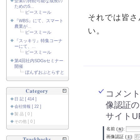
企業の持続可能な成長の
ためのS...
ピースミール
それでは皆さ
『WBS』にて、スマート
農業が...
い。
ピースミール
『スッキリ』特集コーナ
ーにて、...
ピースミール
第4回社内SDGsセミナー
開催
ぼんずおぶとらすと
Category
コメン
日 記 [ 414 ]
像認証の
会社情報 [ 22 ]
サイトU
製 品 [ 0 ]
その他 [ 0 ]
名前 (
):
N
画像認証 (
):
I
Trackbacks