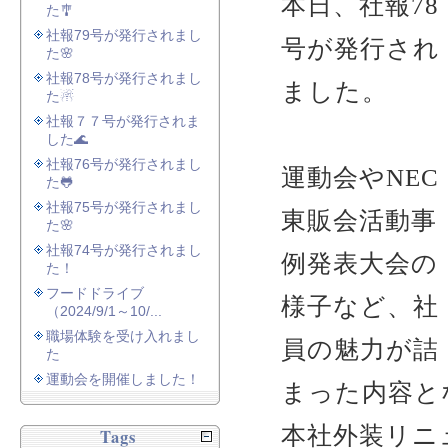
本日、社報78
た🎐
社報79号が発行されまし
号が発行され
た🌸
社報78号が発行されまし
ました。
た☃
社報７７号が発行されま
した🌊
社報76号が発行されまし
運動会やNEC
た🐸
社報75号が発行されまし
東販会活動事
た🌸
社報74号が発行されまし
例発表大会の
た！
フードドライブ
様子など、社
（2024/9/1～10/...
職場体験を受け入れまし
員の魅力が詰
た
運動会を開催しました！
まった内容と
本社外装リニ
Tags