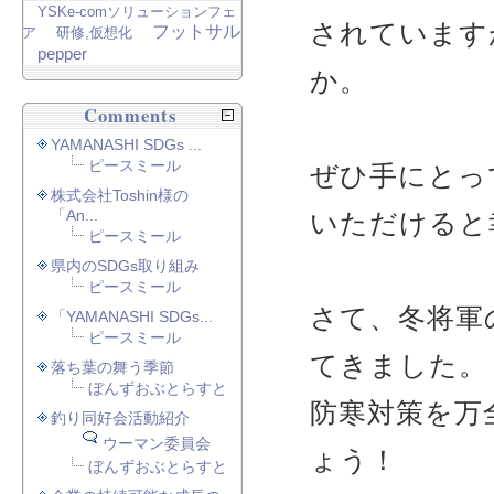
YSKe-comソリューションフェ
されています
フットサル
ア
研修,仮想化
pepper
か。
Comments
YAMANASHI SDGs ...
ピースミール
ぜひ手にとって
株式会社Toshin様の
「An...
いただけると
ピースミール
県内のSDGs取り組み
ピースミール
さて、冬将軍
「YAMANASHI SDGs...
ピースミール
てきました。
落ち葉の舞う季節
ぼんずおぶとらすと
防寒対策を万
釣り同好会活動紹介
ウーマン委員会
ょう！
ぼんずおぶとらすと