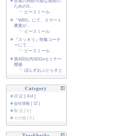
企業の持続可能な成長の
ためのS...
ピースミール
『WBS』にて、スマート
農業が...
ピースミール
『スッキリ』特集コーナ
ーにて、...
ピースミール
第4回社内SDGsセミナー
開催
ぼんずおぶとらすと
Category
日 記 [ 414 ]
会社情報 [ 22 ]
製 品 [ 0 ]
その他 [ 0 ]
Trackbacks