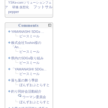
YSKe-comソリューションフェ
フットサル
ア
研修,仮想化
pepper
Comments
YAMANASHI SDGs ...
ピースミール
株式会社Toshin様の
「An...
ピースミール
県内のSDGs取り組み
ピースミール
「YAMANASHI SDGs...
ピースミール
落ち葉の舞う季節
ぼんずおぶとらすと
釣り同好会活動紹介
ウーマン委員会
ぼんずおぶとらすと