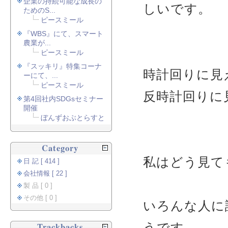
企業の持続可能な成長の
しいです。
ためのS...
ピースミール
『WBS』にて、スマート
農業が...
ピースミール
『スッキリ』特集コーナ
時計回りに見
ーにて、...
ピースミール
反時計回りに
第4回社内SDGsセミナー
開催
ぼんずおぶとらすと
Category
私はどう見て
日 記 [ 414 ]
会社情報 [ 22 ]
製 品 [ 0 ]
その他 [ 0 ]
いろんな人に
うです。
Trackbacks