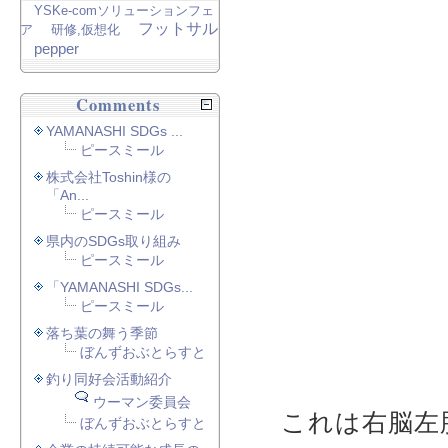
YSKe-comソリューションフェ
フットサル
ア
研修,仮想化
pepper
Comments
YAMANASHI SDGs ...
ピースミール
株式会社Toshin様の
「An...
ピースミール
県内のSDGs取り組み
ピースミール
「YAMANASHI SDGs...
ピースミール
落ち葉の舞う季節
ぼんずおぶとらすと
釣り同好会活動紹介
ウーマン委員会
これは右脳左
ぼんずおぶとらすと