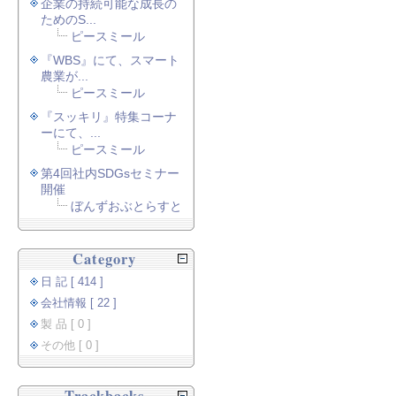
企業の持続可能な成長の
ためのS...
ピースミール
『WBS』にて、スマート
農業が...
ピースミール
『スッキリ』特集コーナ
ーにて、...
ピースミール
第4回社内SDGsセミナー
開催
ぼんずおぶとらすと
Category
日 記 [ 414 ]
会社情報 [ 22 ]
製 品 [ 0 ]
その他 [ 0 ]