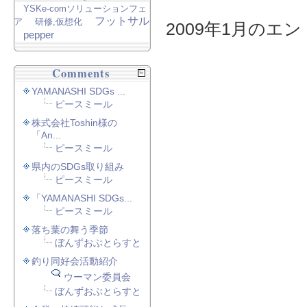
YSKe-comソリューションフェ
フットサル
ア
研修,仮想化
2009年1月のエント
pepper
Comments
YAMANASHI SDGs ...
ピースミール
株式会社Toshin様の
「An...
ピースミール
県内のSDGs取り組み
ピースミール
「YAMANASHI SDGs...
ピースミール
落ち葉の舞う季節
ぼんずおぶとらすと
釣り同好会活動紹介
ウーマン委員会
ぼんずおぶとらすと