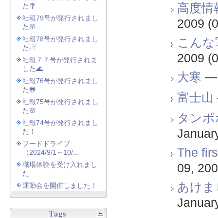
高度情
た🎐
社報79号が発行されまし
2009
(0
た🌸
社報78号が発行されまし
こんな
た☃
2009
(0
社報７７号が発行されま
した🌊
大寒
社報76号が発行されまし
た🐸
富士山
社報75号が発行されまし
た🌸
タンポ
社報74号が発行されまし
Januar
た！
フードドライブ
The fir
（2024/9/1～10/...
職場体験を受け入れまし
09, 20
た
あけま
運動会を開催しました！
Januar
Tags