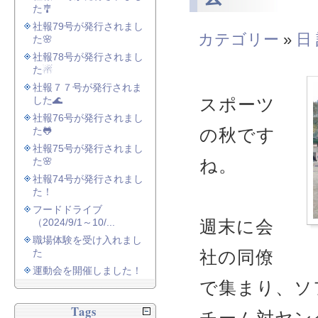
た🎐
社報79号が発行されまし
カテゴリー
»
日
た🌸
社報78号が発行されまし
た☃
社報７７号が発行されま
した🌊
スポーツ
社報76号が発行されまし
た🐸
の秋です
社報75号が発行されまし
た🌸
ね。
社報74号が発行されまし
た！
フードドライブ
（2024/9/1～10/...
週末に会
職場体験を受け入れまし
た
社の同僚
運動会を開催しました！
で集まり、ソ
Tags