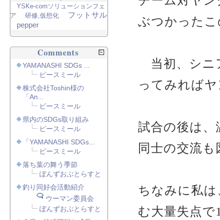
チーム対ヤン
YSKe-comソリューションフェ
フットサル
ア
研修,仮想化
ぶつかったこ
pepper
Comments
当初、シニア
YAMANASHI SDGs ...
ピースミール
ってみればヤ
株式会社Toshin様の
「An...
ピースミール
県内のSDGs取り組み
試合の後は、
ピースミール
「YAMANASHI SDGs...
同士の交流も
ピースミール
落ち葉の舞う季節
ぼんずおぶとらすと
釣り同好会活動紹介
ちなみに私は
ウーマン委員会
む大量失点で1
ぼんずおぶとらすと