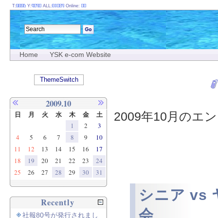
T:
Y:
ALL:
Online:
Home
YSK e-com Website
ThemeSwitch
2009.10
2009年10月のエン
日
月
火
水
木
金
土
1
2
3
4
5
6
7
8
9
10
11
12
13
14
15
16
17
18
19
20
21
22
23
24
25
26
27
28
29
30
31
シニア v
Recently
会
社報80号が発行されまし