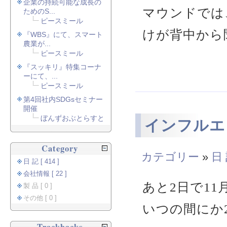
企業の持続可能な成長の
マウンドでは
ためのS...
ピースミール
けが背中から
『WBS』にて、スマート
農業が...
ピースミール
『スッキリ』特集コーナ
ーにて、...
ピースミール
第4回社内SDGsセミナー
開催
ぼんずおぶとらすと
インフルエ
Category
カテゴリー
»
日
日 記 [ 414 ]
会社情報 [ 22 ]
あと2日で1
製 品 [ 0 ]
その他 [ 0 ]
いつの間にか2