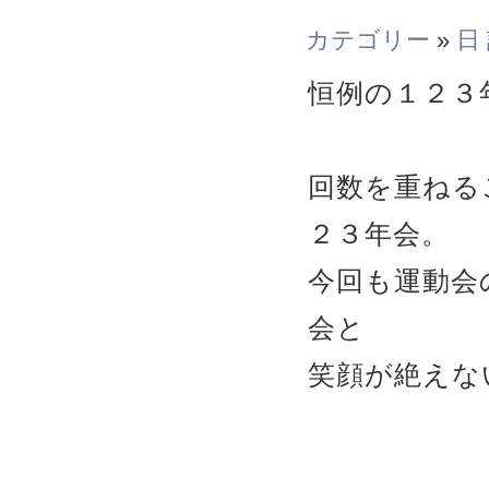
カテゴリー
»
日
恒例の１２３
回数を重ねる
２３年会。
今回も運動会
会と
笑顔が絶えな