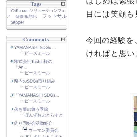
はじめは緊張
Tags
YSKe-comソリューションフェ
目には笑顔も
フットサル
ア
研修,仮想化
pepper
Comments
今回の経験を
YAMANASHI SDGs ...
ければと思い
ピースミール
株式会社Toshin様の
「An...
ピースミール
県内のSDGs取り組み
ピースミール
「YAMANASHI SDGs...
ピースミール
落ち葉の舞う季節
ぼんずおぶとらすと
釣り同好会活動紹介
ウーマン委員会
ぼんずおぶとらすと