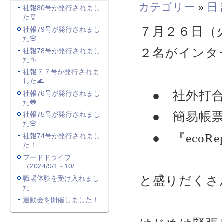
カテゴリー
»
日
社報80号が発行されまし
た🎐
７月２６日（
社報79号が発行されまし
た🌸
２名がインタ
社報78号が発行されまし
た☃
社報７７号が発行されま
した🌊
● 社外打合
社報76号が発行されまし
た🐸
● 簡易帳票作
社報75号が発行されまし
た🌸
● 『ecoR
社報74号が発行されまし
た！
フードドライブ
（2024/9/1～10/...
と盛りだくさ
職場体験を受け入れまし
た
運動会を開催しました！