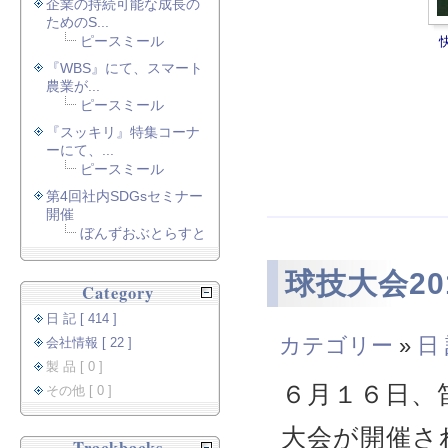
企業の持続可能な成長の
ためのS...
ピースミール
『WBS』にて、スマート
農業が...
ピースミール
『スッキリ』特集コーナ
ーにて、...
ピースミール
第4回社内SDGsセミナー
開催
ぼんずおぶとらすと
球技大会20
Category
日 記 [ 414 ]
カテゴリー
»
日
会社情報 [ 22 ]
製 品 [ 0 ]
６月１６日、
その他 [ 0 ]
大会が開催さ