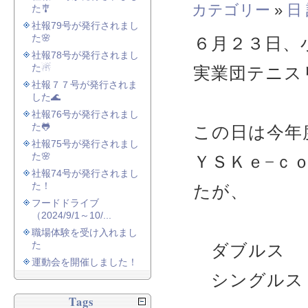
カテゴリー
»
日
た🎐
社報79号が発行されまし
た🌸
６月２３日、
社報78号が発行されまし
た☃
実業団テニス
社報７７号が発行されま
した🌊
社報76号が発行されまし
た🐸
この日は今年
社報75号が発行されまし
た🌸
ＹＳＫｅ−ｃ
社報74号が発行されまし
た！
たが、
フードドライブ
（2024/9/1～10/...
職場体験を受け入れまし
た
ダブルス 
運動会を開催しました！
シングルス
Tags