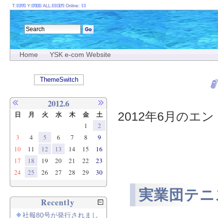
T:
Y:
ALL:
Online:
Home
YSK e-com Website
ThemeSwitch
2012.6
2012年6月のエント
日
月
火
水
木
金
土
1
2
3
4
5
6
7
8
9
10
11
12
13
14
15
16
17
18
19
20
21
22
23
24
25
26
27
28
29
30
実業団テニ
Recently
社報80号が発行されまし