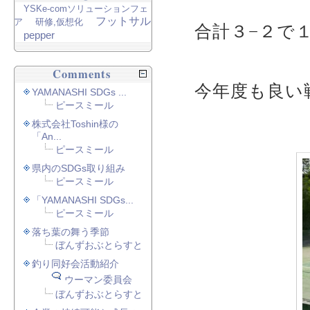
YSKe-comソリューションフェ
フットサル
ア
研修,仮想化
合計３−２で
pepper
Comments
今年度も良い
YAMANASHI SDGs ...
ピースミール
株式会社Toshin様の
「An...
ピースミール
県内のSDGs取り組み
ピースミール
「YAMANASHI SDGs...
ピースミール
落ち葉の舞う季節
ぼんずおぶとらすと
釣り同好会活動紹介
ウーマン委員会
ぼんずおぶとらすと