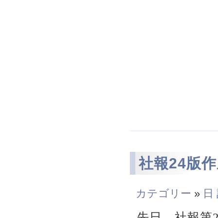
社報24版
カテゴリー
»
日
先日、社報第