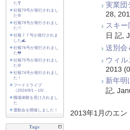
た🎐
実業団
社報79号が発行されまし
28, 20
た🌸
社報78号が発行されまし
スキー
た☃
日 記
,
J
社報７７号が発行されま
した🌊
送別会
社報76号が発行されまし
た🐸
ウィル
社報75号が発行されまし
た🌸
2013
(0
社報74号が発行されまし
た！
新年明
フードドライブ
記
,
Jan
（2024/9/1～10/...
職場体験を受け入れまし
た
運動会を開催しました！
2013年1月のエント
Tags