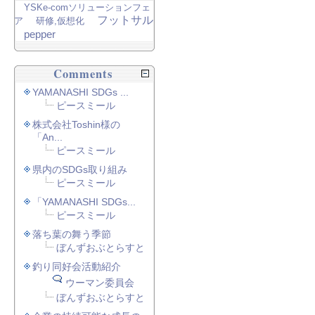
YSKe-comソリューションフェ
フットサル
ア
研修,仮想化
pepper
Comments
YAMANASHI SDGs ...
ピースミール
株式会社Toshin様の
「An...
ピースミール
県内のSDGs取り組み
ピースミール
「YAMANASHI SDGs...
ピースミール
落ち葉の舞う季節
ぼんずおぶとらすと
釣り同好会活動紹介
ウーマン委員会
ぼんずおぶとらすと