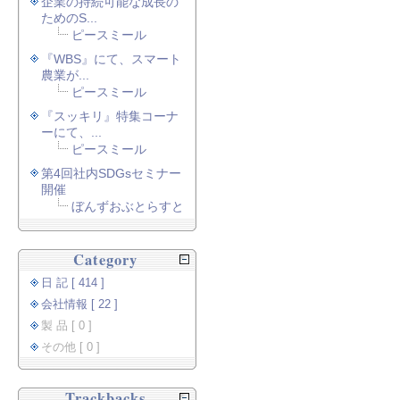
企業の持続可能な成長の
ためのS...
ピースミール
『WBS』にて、スマート
農業が...
ピースミール
『スッキリ』特集コーナ
ーにて、...
ピースミール
第4回社内SDGsセミナー
開催
ぼんずおぶとらすと
Category
日 記 [ 414 ]
会社情報 [ 22 ]
製 品 [ 0 ]
その他 [ 0 ]
Trackbacks