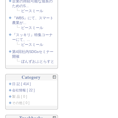
企業の持続可能な成長の
ためのS...
ピースミール
『WBS』にて、スマート
農業が...
ピースミール
『スッキリ』特集コーナ
ーにて、...
ピースミール
第4回社内SDGsセミナー
開催
ぼんずおぶとらすと
Category
日 記 [ 414 ]
会社情報 [ 22 ]
製 品 [ 0 ]
その他 [ 0 ]