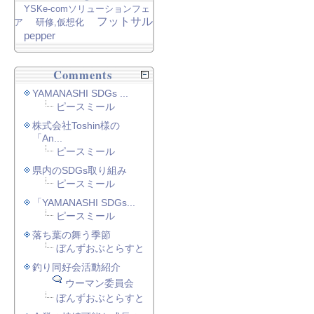
YSKe-comソリューションフェ
フットサル
ア
研修,仮想化
pepper
Comments
YAMANASHI SDGs ...
ピースミール
株式会社Toshin様の
「An...
ピースミール
県内のSDGs取り組み
ピースミール
「YAMANASHI SDGs...
ピースミール
落ち葉の舞う季節
ぼんずおぶとらすと
釣り同好会活動紹介
ウーマン委員会
ぼんずおぶとらすと