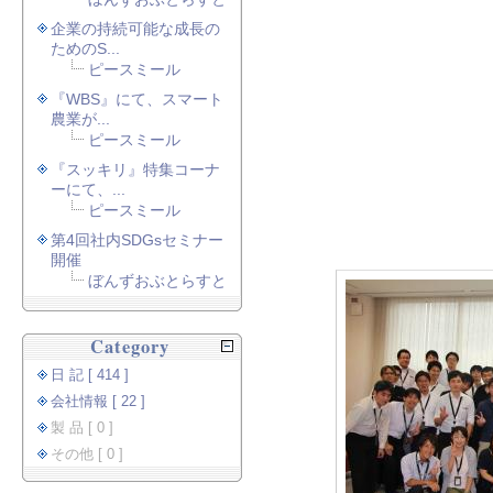
企業の持続可能な成長の
ためのS...
ピースミール
『WBS』にて、スマート
農業が...
ピースミール
『スッキリ』特集コーナ
ーにて、...
ピースミール
第4回社内SDGsセミナー
開催
ぼんずおぶとらすと
Category
日 記 [ 414 ]
会社情報 [ 22 ]
製 品 [ 0 ]
その他 [ 0 ]