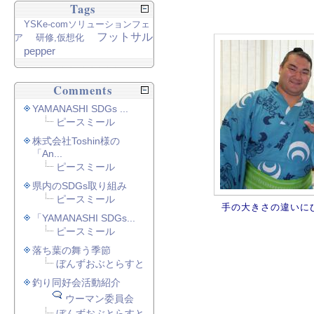
Tags
YSKe-comソリューションフェ
フットサル
ア
研修,仮想化
pepper
Comments
YAMANASHI SDGs ...
ピースミール
株式会社Toshin様の
「An...
ピースミール
県内のSDGs取り組み
ピースミール
手の大きさの違いに
「YAMANASHI SDGs...
ピースミール
落ち葉の舞う季節
ぼんずおぶとらすと
釣り同好会活動紹介
ウーマン委員会
ぼんずおぶとらすと