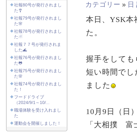
カテゴリー
»
日
社報80号が発行されまし
た🎐
本日、YSK
社報79号が発行されまし
た🌸
た。
社報78号が発行されまし
た☃
社報７７号が発行されま
した🌊
握手をしても
社報76号が発行されまし
た🐸
短い時間でし
社報75号が発行されまし
た🌸
ました
社報74号が発行されまし
た！
フードドライブ
（2024/9/1～10/...
10月9日（
職場体験を受け入れまし
た
「大相撲 富
運動会を開催しました！