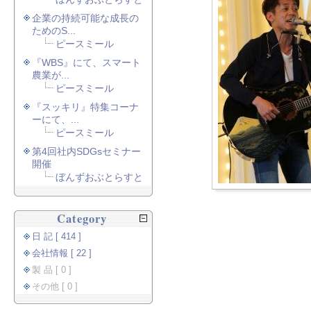
企業の持続可能な成長の
ためのS...
ピースミール
『WBS』にて、スマート
農業が...
ピースミール
『スッキリ』特集コーナ
ーにて、...
ピースミール
第4回社内SDGsセミナー
開催
ぼんずおぶとらすと
Category
日 記 [ 414 ]
会社情報 [ 22 ]
製 品 [ 0 ]
その他 [ 0 ]