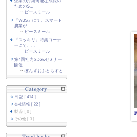
企業の持続可能な成長の
ためのS...
ピースミール
『WBS』にて、スマート
農業が...
ピースミール
『スッキリ』特集コーナ
ーにて、...
ピースミール
第4回社内SDGsセミナー
開催
ぼんずおぶとらすと
Category
日 記 [ 414 ]
会社情報 [ 22 ]
製 品 [ 0 ]
その他 [ 0 ]
Trackbacks