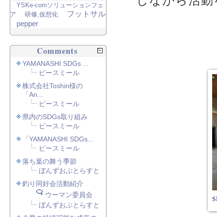
しながら活動
YSKe-comソリューションフェ
フットサル
ア
研修,仮想化
pepper
Comments
YAMANASHI SDGs ...
ピースミール
株式会社Toshin様の
「An...
ピースミール
県内のSDGs取り組み
ピースミール
「YAMANASHI SDGs...
ピースミール
落ち葉の舞う季節
ぼんずおぶとらすと
釣り同好会活動紹介
ウーマン委員会
ぼんずおぶとらすと