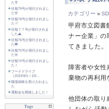
た🎐
社報79号が発行されまし
カテゴリー
»
SD
た🌸
社報78号が発行されまし
た☃
甲府市立図書
社報７７号が発行されま
した🌊
ナー企業」の
社報76号が発行されまし
た🐸
てきました。
社報75号が発行されまし
た🌸
社報74号が発行されまし
た！
障害者や女性
フードドライブ
（2024/9/1～10/...
棄物の再利用
職場体験を受け入れまし
た
運動会を開催しました！
他団体の取り
Tags