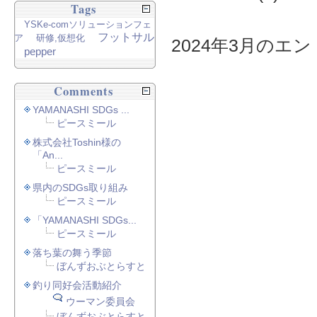
Tags
YSKe-comソリューションフェ
フットサル
ア
研修,仮想化
2024年3月のエント
pepper
Comments
YAMANASHI SDGs ...
ピースミール
株式会社Toshin様の
「An...
ピースミール
県内のSDGs取り組み
ピースミール
「YAMANASHI SDGs...
ピースミール
落ち葉の舞う季節
ぼんずおぶとらすと
釣り同好会活動紹介
ウーマン委員会
ぼんずおぶとらすと