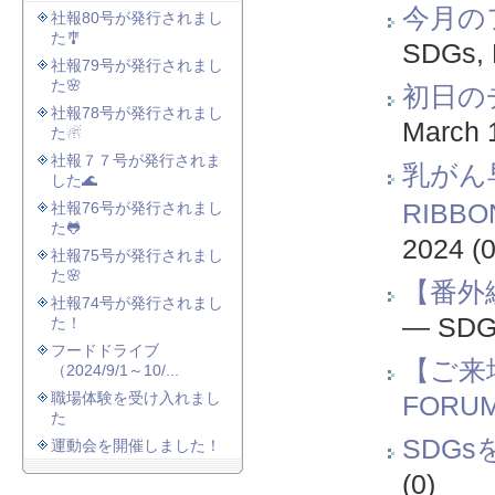
今月の
社報80号が発行されまし
た🎐
SDGs
,
社報79号が発行されまし
た🌸
初日の
社報78号が発行されまし
March 
た☃
社報７７号が発行されま
乳がん
した🌊
RIBB
社報76号が発行されまし
た🐸
2024
(0
社報75号が発行されまし
た🌸
【番外編
社報74号が発行されまし
—
SDG
た！
フードドライブ
【ご来場
（2024/9/1～10/...
職場体験を受け入れまし
FORUM
た
SDGs
運動会を開催しました！
(0)