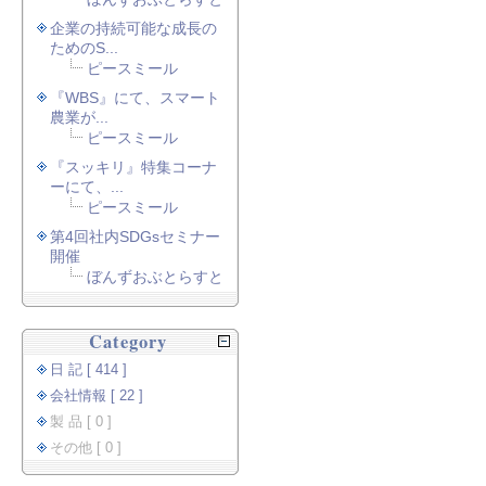
企業の持続可能な成長の
ためのS...
ピースミール
『WBS』にて、スマート
農業が...
ピースミール
『スッキリ』特集コーナ
ーにて、...
ピースミール
第4回社内SDGsセミナー
開催
ぼんずおぶとらすと
Category
日 記 [ 414 ]
会社情報 [ 22 ]
製 品 [ 0 ]
その他 [ 0 ]