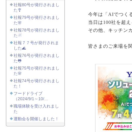
社報80号が発行されまし
た🎐
今年は「AIでつく
社報79号が発行されまし
当日は100社を超
た🌸
社報78号が発行されまし
その他、キッチン
た☃
社報７７号が発行されま
皆さまのご来場を
した🌊
社報76号が発行されまし
た🐸
社報75号が発行されまし
た🌸
社報74号が発行されまし
た！
フードドライブ
（2024/9/1～10/...
職場体験を受け入れまし
た
運動会を開催しました！