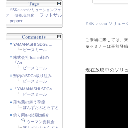
Tags
YSKe-comソリューションフェ
フットサル
ア
研修,仮想化
pepper
YSK e-com ソリ
Comments
ご来場に際しては、
YAMANASHI SDGs ...
※セミナーは事前登
ピースミール
株式会社Toshin様の
「An...
ピースミール
現在放映中のソリュ
県内のSDGs取り組み
ピースミール
「YAMANASHI SDGs...
ピースミール
落ち葉の舞う季節
ぼんずおぶとらすと
釣り同好会活動紹介
ウーマン委員会
ぼんずおぶとらすと