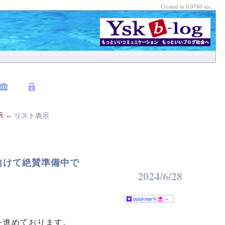
Created in 0.0780 sec.
示
⇔
リスト表示
催に向けて絶賛準備中で
2024/6/28
-
準備を進めております。