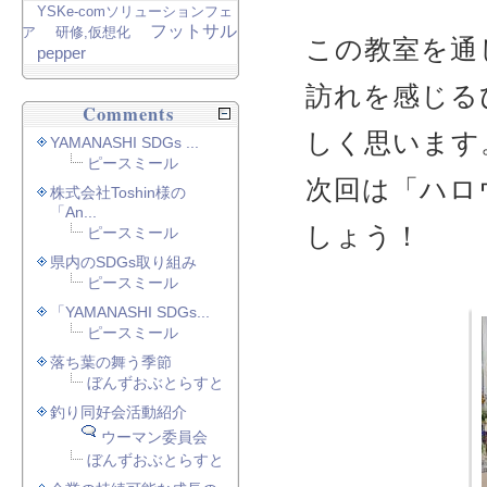
YSKe-comソリューションフェ
フットサル
ア
研修,仮想化
この教室を通
pepper
訪れを感じる
Comments
しく思います
YAMANASHI SDGs ...
ピースミール
次回は「ハロ
株式会社Toshin様の
「An...
しょう！
ピースミール
県内のSDGs取り組み
ピースミール
「YAMANASHI SDGs...
ピースミール
落ち葉の舞う季節
ぼんずおぶとらすと
釣り同好会活動紹介
ウーマン委員会
ぼんずおぶとらすと