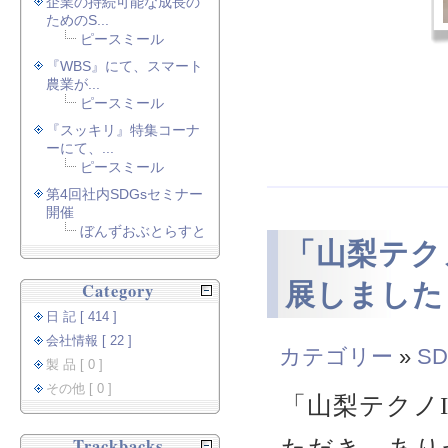
企業の持続可能な成長の
ためのS...
ピースミール
『WBS』にて、スマート
農業が...
ピースミール
『スッキリ』特集コーナ
ーにて、...
ピースミール
第4回社内SDGsセミナー
開催
ぼんずおぶとらすと
「山梨テクノ
展しました
Category
日 記 [ 414 ]
会社情報 [ 22 ]
カテゴリー
»
SD
製 品 [ 0 ]
その他 [ 0 ]
「山梨テクノI
Trackbacks