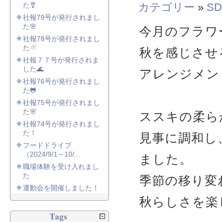
た🎐
カテゴリー
»
SD
社報79号が発行されまし
た🌸
今月のフラワ
社報78号が発行されまし
た☃
秋を感じさせ
社報７７号が発行されま
した🌊
アレンジメン
社報76号が発行されまし
た🐸
社報75号が発行されまし
た🌸
ススキの柔ら
社報74号が発行されまし
た！
見事に調和し
フードドライブ
（2024/9/1～10/...
ました。
職場体験を受け入れまし
た
季節の移り変
運動会を開催しました！
秋らしさを楽
Tags