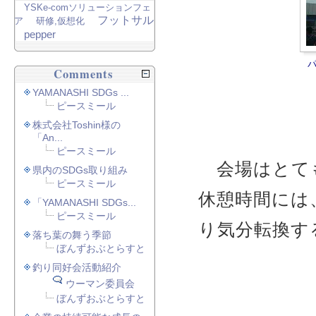
YSKe-comソリューションフェ
フットサル
ア
研修,仮想化
pepper
Comments
YAMANASHI SDGs ...
ピースミール
株式会社Toshin様の
「An...
ピースミール
会場はとても
県内のSDGs取り組み
ピースミール
休憩時間には
「YAMANASHI SDGs...
ピースミール
り気分転換す
落ち葉の舞う季節
ぼんずおぶとらすと
釣り同好会活動紹介
ウーマン委員会
ぼんずおぶとらすと