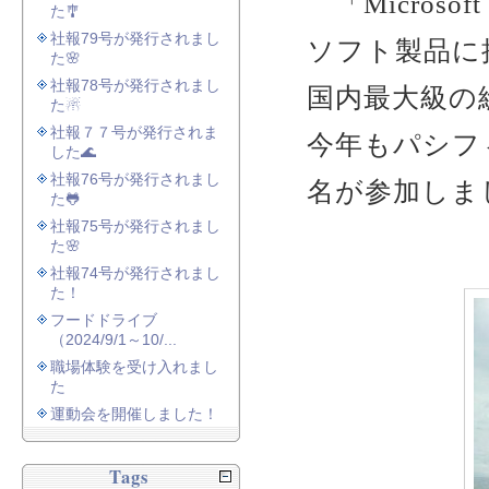
「Microsof
た🎐
社報79号が発行されまし
ソフト製品に
た🌸
社報78号が発行されまし
国内最大級の
た☃
社報７７号が発行されま
今年もパシフィ
した🌊
社報76号が発行されまし
名が参加しま
た🐸
社報75号が発行されまし
た🌸
社報74号が発行されまし
た！
フードドライブ
（2024/9/1～10/...
職場体験を受け入れまし
た
運動会を開催しました！
Tags