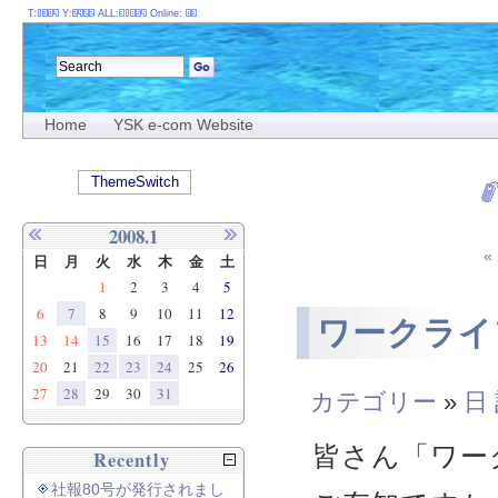
T:
Y:
ALL:
Online:
Home
YSK e-com Website
ThemeSwitch
2008.1
«
日
月
火
水
木
金
土
1
2
3
4
5
6
7
8
9
10
11
12
ワークライ
13
14
15
16
17
18
19
20
21
22
23
24
25
26
27
28
29
30
31
カテゴリー
»
日
皆さん「ワー
Recently
社報80号が発行されまし