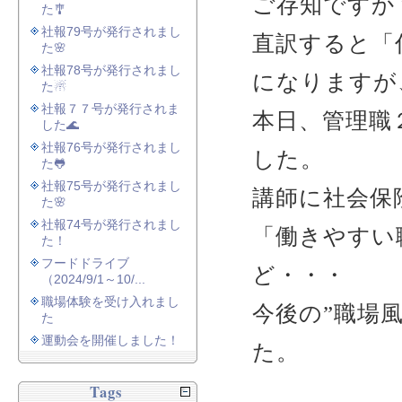
ご存知ですか
た🎐
社報79号が発行されまし
直訳すると「
た🌸
社報78号が発行されまし
になりますが
た☃
社報７７号が発行されま
本日、管理職
した🌊
社報76号が発行されまし
した。
た🐸
社報75号が発行されまし
講師に社会保
た🌸
社報74号が発行されまし
「働きやすい
た！
フードドライブ
ど・・・
（2024/9/1～10/...
職場体験を受け入れまし
今後の”職場
た
運動会を開催しました！
た。
Tags