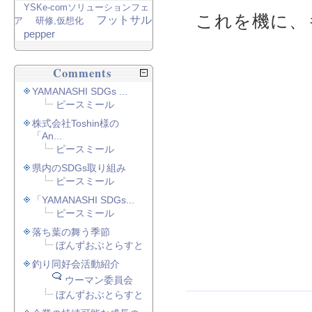
YSKe-comソリューションフェ
これを機に、
フットサル
ア
研修,仮想化
pepper
Comments
YAMANASHI SDGs ...
ピースミール
株式会社Toshin様の
「An...
ピースミール
県内のSDGs取り組み
ピースミール
「YAMANASHI SDGs...
ピースミール
落ち葉の舞う季節
ぼんずおぶとらすと
釣り同好会活動紹介
ウーマン委員会
ぼんずおぶとらすと