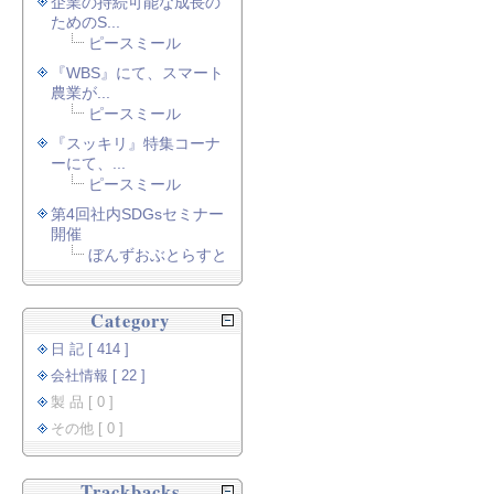
企業の持続可能な成長の
ためのS...
ピースミール
『WBS』にて、スマート
農業が...
ピースミール
『スッキリ』特集コーナ
ーにて、...
ピースミール
第4回社内SDGsセミナー
開催
ぼんずおぶとらすと
Category
日 記 [ 414 ]
会社情報 [ 22 ]
製 品 [ 0 ]
その他 [ 0 ]
Trackbacks