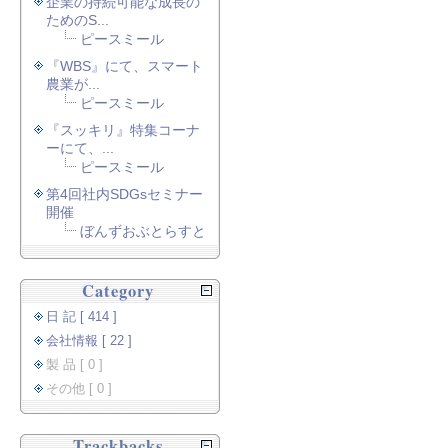
企業の持続可能な成長の
ためのS...
ピースミール
『WBS』にて、スマート
農業が...
ピースミール
『スッキリ』特集コーナ
ーにて、...
ピースミール
第4回社内SDGsセミナー
開催
ぼんずおぶとらすと
Category
日 記 [ 414 ]
会社情報 [ 22 ]
製 品 [ 0 ]
その他 [ 0 ]
Trackbacks