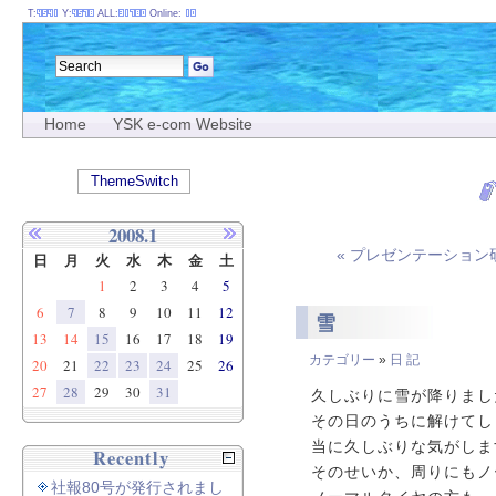
T:
Y:
ALL:
Online:
Home
YSK e-com Website
ThemeSwitch
2008.1
« プレゼンテーション
日
月
火
水
木
金
土
1
2
3
4
5
6
7
8
9
10
11
12
雪
13
14
15
16
17
18
19
カテゴリー
»
日 記
20
21
22
23
24
25
26
27
28
29
30
31
久しぶりに雪が降りまし
その日のうちに解けてし
当に久しぶりな気がしま
Recently
そのせいか、周りにもノ
社報80号が発行されまし