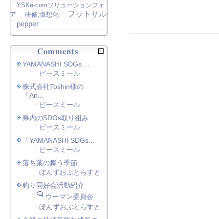
YSKe-comソリューションフェ
フットサル
ア
研修,仮想化
pepper
Comments
YAMANASHI SDGs ...
ピースミール
株式会社Toshin様の
「An...
ピースミール
県内のSDGs取り組み
ピースミール
「YAMANASHI SDGs...
ピースミール
落ち葉の舞う季節
ぼんずおぶとらすと
釣り同好会活動紹介
ウーマン委員会
ぼんずおぶとらすと