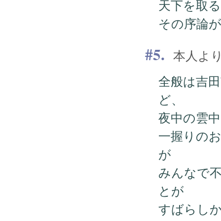
天下を取
その序論
5.
本人より —
全般は吉
ど、
夜中の雲
一握りの
が
みんなで
とが
すばらし