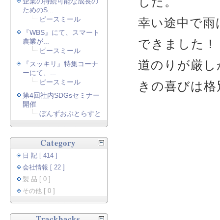
した。
企業の持続可能な成長の
ためのS...
ピースミール
幸い途中で雨
『WBS』にて、スマート
できました！
農業が...
ピースミール
道のりが厳し
『スッキリ』特集コーナ
ーにて、...
ピースミール
きの喜びは格
第4回社内SDGsセミナー
開催
ぼんずおぶとらすと
Category
日 記 [ 414 ]
会社情報 [ 22 ]
製 品 [ 0 ]
その他 [ 0 ]
Trackbacks