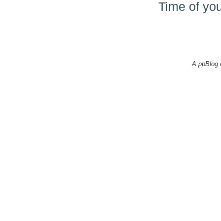
Time of your
A ppBlog 