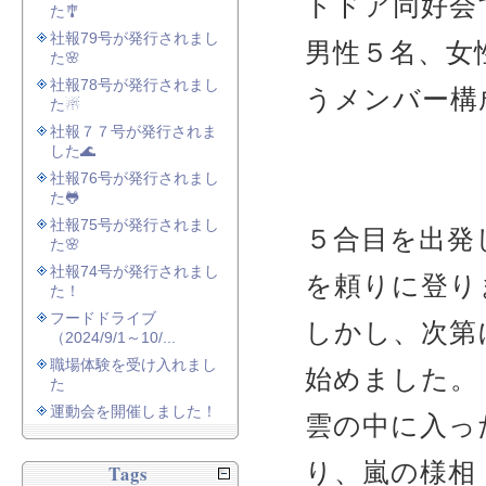
トドア同好会
た🎐
社報79号が発行されまし
男性５名、女
た🌸
社報78号が発行されまし
うメンバー構
た☃
社報７７号が発行されま
した🌊
社報76号が発行されまし
た🐸
社報75号が発行されまし
５合目を出発
た🌸
社報74号が発行されまし
を頼りに登り
た！
フードドライブ
しかし、次第
（2024/9/1～10/...
職場体験を受け入れまし
始めました。
た
運動会を開催しました！
雲の中に入っ
り、嵐の様相
Tags