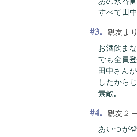
あの永谷
すべて田
3.
親友より —
お酒飲ま
でも全員
田中さん
したから
素敵。
4.
親友２ — 2
あいつが