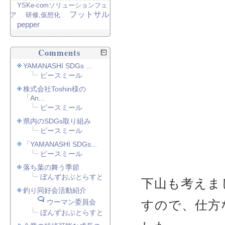
YSKe-comソリューションフェ
フットサル
ア
研修,仮想化
pepper
Comments
YAMANASHI SDGs ...
ピースミール
株式会社Toshin様の
「An...
ピースミール
県内のSDGs取り組み
ピースミール
「YAMANASHI SDGs...
ピースミール
落ち葉の舞う季節
ぼんずおぶとらすと
下山も考えま
釣り同好会活動紹介
ウーマン委員会
すので、仕方
ぼんずおぶとらすと