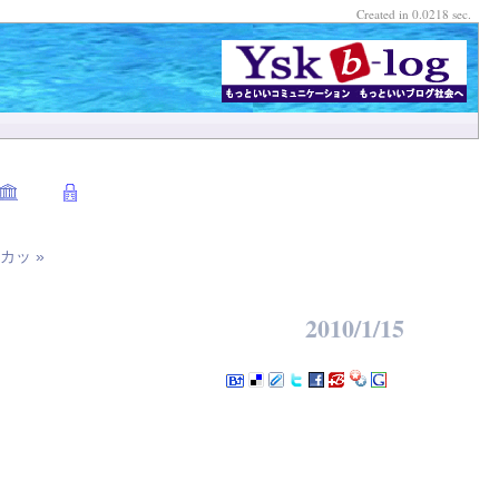
Created in 0.0218 sec.
カッ »
2010/1/15