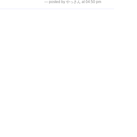
— posted by やっさん at 04:50 pm