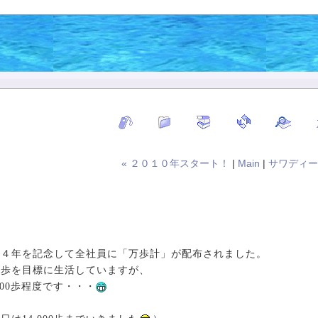
« ２０１０年スタート！
|
Main
|
サワディー
２４年を記念して全社員に「万歩計」が配布されました。
00歩を目標に生活していますが、
,000歩程度です・・・