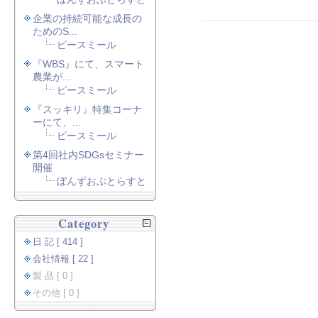
企業の持続可能な成長の
ためのS...
ピースミール
『WBS』にて、スマート
農業が...
ピースミール
『スッキリ』特集コーナ
ーにて、...
ピースミール
第4回社内SDGsセミナー
開催
ぼんずおぶとらすと
Category
日 記 [ 414 ]
会社情報 [ 22 ]
製 品 [ 0 ]
その他 [ 0 ]