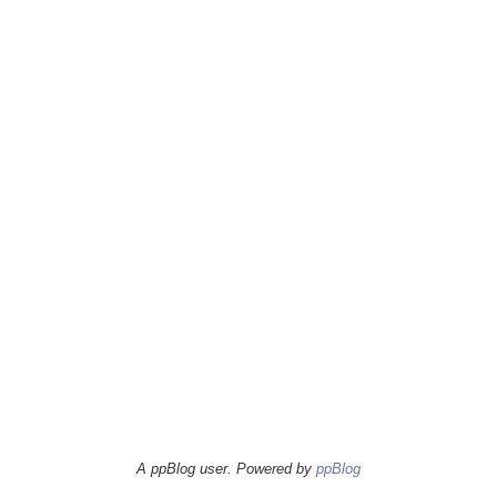
A ppBlog user. Powered by
ppBlog