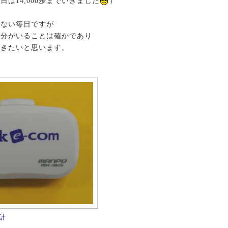
は14,000歩までいきました
）
きない毎日ですが
自分がいることは確かであり
いきたいと思います。
計