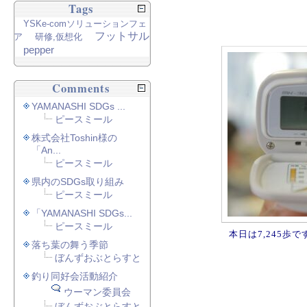
Tags
YSKe-comソリューションフェ
フットサル
ア
研修,仮想化
pepper
Comments
YAMANASHI SDGs ...
ピースミール
株式会社Toshin様の
「An...
ピースミール
県内のSDGs取り組み
ピースミール
「YAMANASHI SDGs...
ピースミール
本日は7,245歩で
落ち葉の舞う季節
ぼんずおぶとらすと
釣り同好会活動紹介
ウーマン委員会
ぼんずおぶとらすと