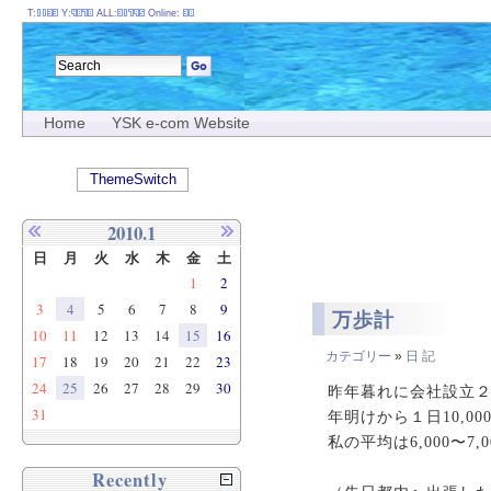
T:
Y:
ALL:
Online:
Home
YSK e-com Website
ThemeSwitch
2010.1
日
月
火
水
木
金
土
1
2
3
4
5
6
7
8
9
万歩計
10
11
12
13
14
15
16
カテゴリー
»
日 記
17
18
19
20
21
22
23
24
25
26
27
28
29
30
昨年暮れに会社設立
31
年明けから１日10,0
私の平均は6,000〜7
Recently