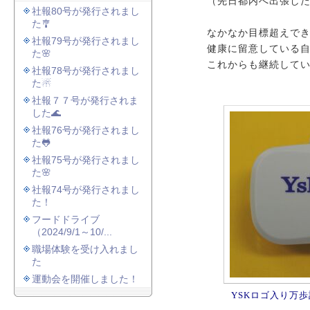
（先日都内へ出張した日
社報80号が発行されまし
た🎐
なかなか目標超えで
社報79号が発行されまし
健康に留意している
た🌸
これからも継続して
社報78号が発行されまし
た☃
社報７７号が発行されま
した🌊
社報76号が発行されまし
た🐸
社報75号が発行されまし
た🌸
社報74号が発行されまし
た！
フードドライブ
（2024/9/1～10/...
職場体験を受け入れまし
た
運動会を開催しました！
YSKロゴ入り万歩