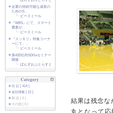
企業の持続可能な成長の
ためのS...
ピースミール
『WBS』にて、スマート
農業が...
ピースミール
『スッキリ』特集コーナ
ーにて、...
ピースミール
第4回社内SDGsセミナー
開催
ぼんずおぶとらすと
Category
日 記 [ 414 ]
会社情報 [ 22 ]
製 品 [ 0 ]
結果は残念な
その他 [ 0 ]
丸となって応