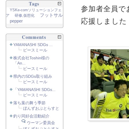
Tags
参加者全員で
YSKe-comソリューションフェ
フットサル
ア
研修,仮想化
応援しました
pepper
Comments
YAMANASHI SDGs ...
ピースミール
株式会社Toshin様の
「An...
ピースミール
県内のSDGs取り組み
ピースミール
「YAMANASHI SDGs...
ピースミール
落ち葉の舞う季節
ぼんずおぶとらすと
釣り同好会活動紹介
ウーマン委員会
ぼんずおぶとらすと