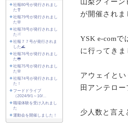
山梨クィーン
社報80号が発行されまし
た🎐
が開催されま
社報79号が発行されまし
た🌸
社報78号が発行されまし
た☃
YSK e-c
社報７７号が発行されま
した🌊
に行ってきま
社報76号が発行されまし
た🐸
社報75号が発行されまし
た🌸
アウェイとい
社報74号が発行されまし
た！
田アンテロー
フードドライブ
（2024/9/1～10/...
職場体験を受け入れまし
た
少人数と言え
運動会を開催しました！