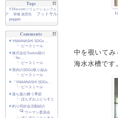
Tags
YSKe-comソリューションフェ
1
フットサル
ア
研修,仮想化
pepper
Comments
YAMANASHI SDGs ...
ピースミール
中を覗いてみ
株式会社Toshin様の
「An...
海水水槽です
ピースミール
県内のSDGs取り組み
ピースミール
「YAMANASHI SDGs...
ピースミール
落ち葉の舞う季節
ぼんずおぶとらすと
釣り同好会活動紹介
ウーマン委員会
ぼんずおぶとらすと