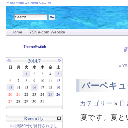
T:
Y:
ALL:
Online:
Home
YSK e-com Website
ThemeSwitch
2014.7
« 
日
月
火
水
木
金
土
1
2
3
4
5
6
7
8
9
10
11
12
バーベキュ
13
14
15
16
17
18
19
20
21
22
23
24
25
26
27
28
29
30
31
カテゴリー
»
日
夏です。夏と
Recently
社報80号が発行されまし