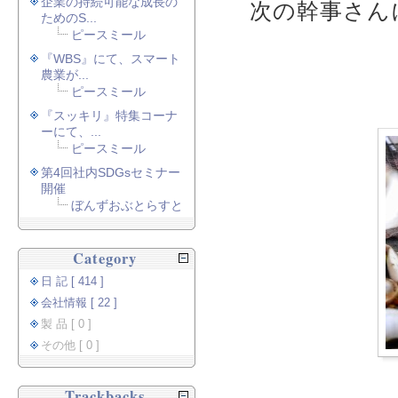
企業の持続可能な成長の
次の幹事さん
ためのS...
ピースミール
『WBS』にて、スマート
農業が...
ピースミール
『スッキリ』特集コーナ
ーにて、...
ピースミール
第4回社内SDGsセミナー
開催
ぼんずおぶとらすと
Category
日 記 [ 414 ]
会社情報 [ 22 ]
製 品 [ 0 ]
その他 [ 0 ]
Trackbacks