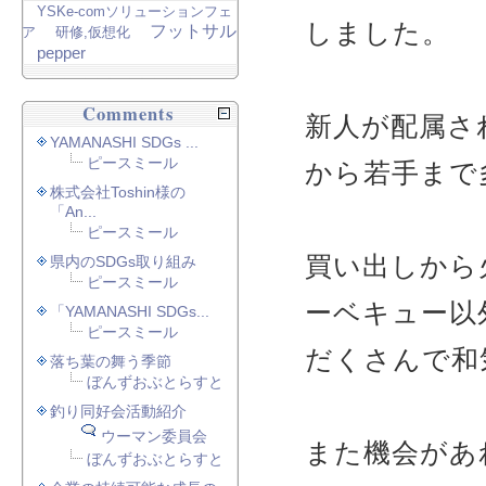
YSKe-comソリューションフェ
しました。
フットサル
ア
研修,仮想化
pepper
Comments
新人が配属さ
YAMANASHI SDGs ...
ピースミール
から若手まで
株式会社Toshin様の
「An...
ピースミール
買い出しから
県内のSDGs取り組み
ピースミール
ーベキュー以
「YAMANASHI SDGs...
ピースミール
だくさんで和
落ち葉の舞う季節
ぼんずおぶとらすと
釣り同好会活動紹介
ウーマン委員会
また機会があ
ぼんずおぶとらすと