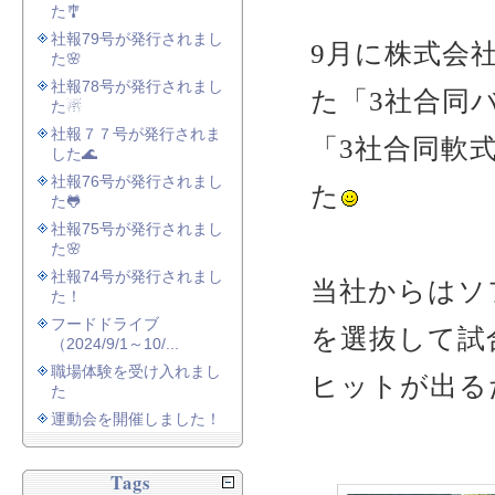
た🎐
社報79号が発行されまし
9月に株式会
た🌸
社報78号が発行されまし
た「3社合同
た☃
社報７７号が発行されま
「3社合同軟式
した🌊
社報76号が発行されまし
た
た🐸
社報75号が発行されまし
た🌸
社報74号が発行されまし
当社からはソ
た！
フードドライブ
を選抜して試
（2024/9/1～10/...
職場体験を受け入れまし
ヒットが出る
た
運動会を開催しました！
Tags