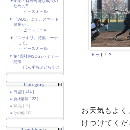
企業の持続可能な成長の
ためのS...
ピースミール
『WBS』にて、スマート
農業が...
ピースミール
『スッキリ』特集コーナ
ーにて、...
ピースミール
ヒット！？
第4回社内SDGsセミナー
開催
ぼんずおぶとらすと
Category
日 記 [ 414 ]
会社情報 [ 22 ]
製 品 [ 0 ]
お天気もよく
その他 [ 0 ]
けつけてくだ
Trackbacks