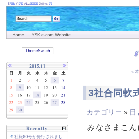
T:
Y:
ALL:
Online:
Home
YSK e-com Website
ThemeSwitch
2015.11
«
日
月
火
水
木
金
土
1
2
3
4
5
6
7
8
9
10
11
12
13
14
3社合同軟
15
16
17
18
19
20
21
22
23
24
25
26
27
28
29
30
カテゴリー
»
日
みなさまこん
Recently
社報80号が発行されまし