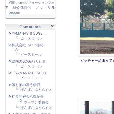
YSKe-comソリューションフェ
フットサル
ア
研修,仮想化
pepper
Comments
YAMANASHI SDGs ...
ピースミール
株式会社Toshin様の
「An...
ピースミール
ピッチャー頑張って
県内のSDGs取り組み
ピースミール
「YAMANASHI SDGs...
ピースミール
落ち葉の舞う季節
ぼんずおぶとらすと
釣り同好会活動紹介
ウーマン委員会
ぼんずおぶとらすと