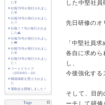
した中堅社員
た🎐
社報79号が発行されまし
た🌸
社報78号が発行されまし
先日研修のオ
た☃
社報７７号が発行されま
した🌊
社報76号が発行されまし
「中堅社員求
た🐸
社報75号が発行されまし
各自に求めら
た🌸
社報74号が発行されまし
し、
た！
フードドライブ
今後強化する
（2024/9/1～10/...
職場体験を受け入れまし
た
運動会を開催しました！
そして、目的
Tags
ーチして研修