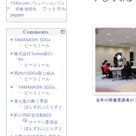
YSKe-comソリューションフェ
フットサル
ア
研修,仮想化
pepper
Comments
YAMANASHI SDGs ...
ピースミール
株式会社Toshin様の
「An...
ピースミール
県内のSDGs取り組み
ピースミール
「YAMANASHI SDGs...
ピースミール
去年の研修受講者の
落ち葉の舞う季節
ぼんずおぶとらすと
釣り同好会活動紹介
ウーマン委員会
ぼんずおぶとらすと