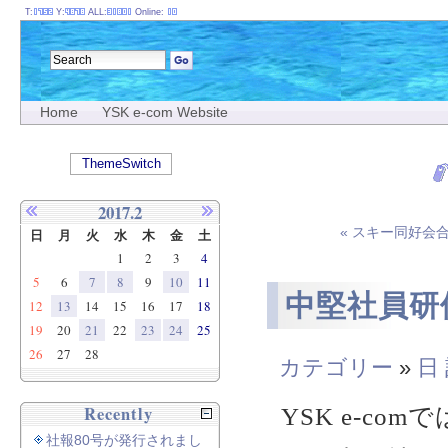
T:
Y:
ALL:
Online:
Home
YSK e-com Website
ThemeSwitch
2017.2
« スキー同好会合
日
月
火
水
木
金
土
1
2
3
4
5
6
7
8
9
10
11
中堅社員研
12
13
14
15
16
17
18
19
20
21
22
23
24
25
26
27
28
カテゴリー
»
日
Recently
YSK e-c
社報80号が発行されまし