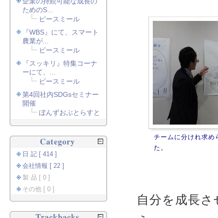
企業の持続可能な成長の
ためのS...
ピースミール
『WBS』にて、スマート
農業が...
ピースミール
『スッキリ』特集コーナ
ーにて、...
ピースミール
第4回社内SDGsセミナー
開催
ぼんずおぶとらすと
チームに分けれ求め
Category
た。
日 記 [ 414 ]
会社情報 [ 22 ]
製 品 [ 0 ]
その他 [ 0 ]
自分を成長さ
Trackbacks