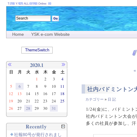
T:
Y:
ALL:
Online:
Home
YSK e-com Website
ThemeSwitch
2020.1
日
月
火
水
木
金
土
1
2
3
4
5
6
7
8
9
10
11
社内バドミントン
12
13
14
15
16
17
18
カテゴリー
»
日 記
19
20
21
22
23
24
25
26
27
28
29
30
31
1/24(金)に、バドミ
社内バドミントン大会が
多くの社員が参加し、汗
Recently
社報80号が発行されまし