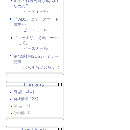
企業の持続可能な成長の
ためのS...
ピースミール
『WBS』にて、スマート
農業が...
ピースミール
『スッキリ』特集コーナ
ーにて、...
ピースミール
第4回社内SDGsセミナー
開催
ぼんずおぶとらすと
Category
日 記 [ 414 ]
会社情報 [ 22 ]
製 品 [ 0 ]
その他 [ 0 ]
Trackbacks