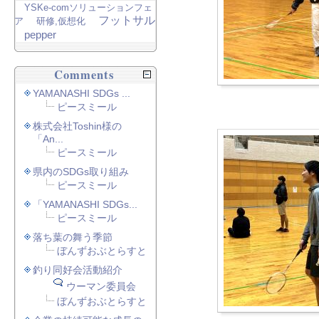
YSKe-comソリューションフェ
フットサル
ア
研修,仮想化
pepper
Comments
YAMANASHI SDGs ...
ピースミール
株式会社Toshin様の
「An...
ピースミール
県内のSDGs取り組み
ピースミール
「YAMANASHI SDGs...
ピースミール
落ち葉の舞う季節
ぼんずおぶとらすと
釣り同好会活動紹介
ウーマン委員会
ぼんずおぶとらすと