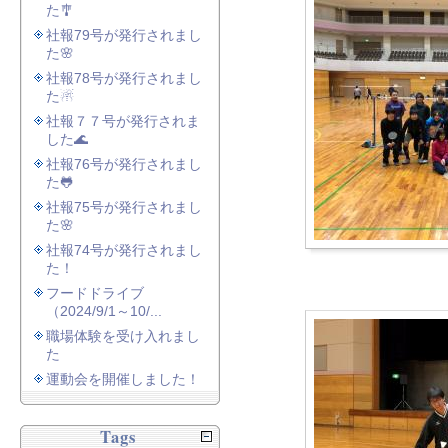
た🎐
社報79号が発行されまし
た🌸
社報78号が発行されまし
た☃
社報７７号が発行されま
した🌊
社報76号が発行されまし
た🐸
社報75号が発行されまし
た🌸
社報74号が発行されまし
た！
フードドライブ
（2024/9/1～10/...
職場体験を受け入れまし
た
運動会を開催しました！
Tags