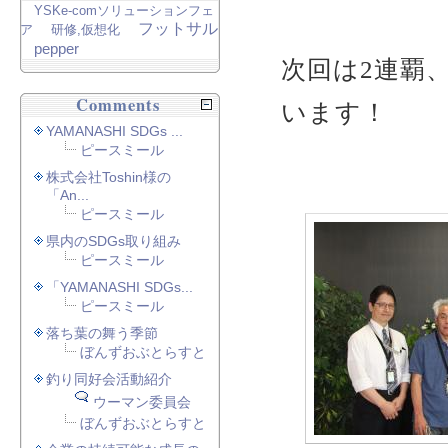
YSKe-comソリューションフェ
フットサル
ア
研修,仮想化
pepper
次回は2連覇
Comments
います！
YAMANASHI SDGs ...
ピースミール
株式会社Toshin様の
「An...
ピースミール
県内のSDGs取り組み
ピースミール
「YAMANASHI SDGs...
ピースミール
落ち葉の舞う季節
ぼんずおぶとらすと
釣り同好会活動紹介
ウーマン委員会
ぼんずおぶとらすと