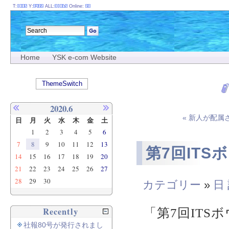
T:
Y:
ALL:
Online:
Home
YSK e-com Website
ThemeSwitch
2020.6
« 新人が配属
日
月
火
水
木
金
土
1
2
3
4
5
6
7
8
9
10
11
12
13
第7回IT
14
15
16
17
18
19
20
21
22
23
24
25
26
27
28
29
30
カテゴリー
»
日
Recently
「第7回ITS
社報80号が発行されまし