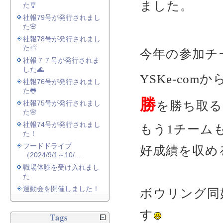
ました。
た🎐
社報79号が発行されまし
た🌸
社報78号が発行されまし
た☃
今年の参加チ
社報７７号が発行されま
した🌊
YSKe-co
社報76号が発行されまし
た🐸
勝
を勝ち取る
社報75号が発行されまし
た🌸
社報74号が発行されまし
もう1チーム
た！
フードドライブ
好成績を収め
（2024/9/1～10/...
職場体験を受け入れまし
た
運動会を開催しました！
ボウリング同
す
Tags