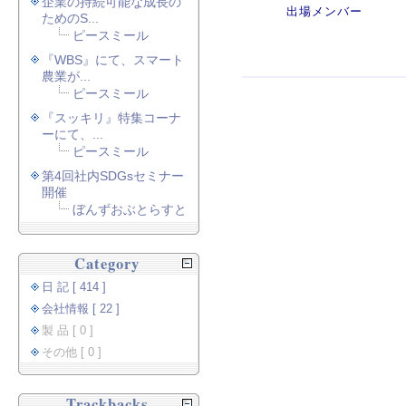
企業の持続可能な成長の
出場メンバー
ためのS...
ピースミール
『WBS』にて、スマート
農業が...
ピースミール
『スッキリ』特集コーナ
ーにて、...
ピースミール
第4回社内SDGsセミナー
開催
ぼんずおぶとらすと
Category
日 記 [ 414 ]
会社情報 [ 22 ]
製 品 [ 0 ]
その他 [ 0 ]
Trackbacks