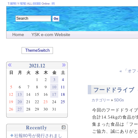
T:
Y:
ALL:
Online:
Home
YSK e-com Website
ThemeSwitch
2021.12
« 「オ
日
月
火
水
木
金
土
1
2
3
4
5
6
7
8
9
10
11
フードドライブ（20
12
13
14
15
16
17
18
カテゴリー
»
SDGs
19
20
21
22
23
24
25
26
27
28
29
30
31
今回のフードドライ
合計14.54kgの食品
集まった食品は「フ
Recently
ご協力、誠にありが
社報80号が発行されまし