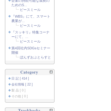
企業の持続可能な成長の
ためのS...
ピースミール
『WBS』にて、スマート
農業が...
ピースミール
『スッキリ』特集コーナ
ーにて、...
ピースミール
第4回社内SDGsセミナー
開催
ぼんずおぶとらすと
Category
日 記 [ 414 ]
会社情報 [ 22 ]
製 品 [ 0 ]
その他 [ 0 ]
Trackbacks