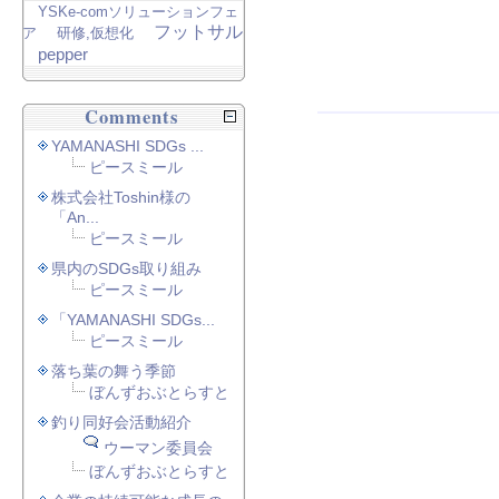
YSKe-comソリューションフェ
フットサル
ア
研修,仮想化
pepper
Comments
YAMANASHI SDGs ...
ピースミール
株式会社Toshin様の
「An...
ピースミール
県内のSDGs取り組み
ピースミール
「YAMANASHI SDGs...
ピースミール
落ち葉の舞う季節
ぼんずおぶとらすと
釣り同好会活動紹介
ウーマン委員会
ぼんずおぶとらすと