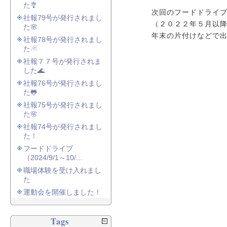
た🎐
次回のフードドライブ
社報79号が発行されまし
（２０２２年５月以
た🌸
年末の片付けなどで
社報78号が発行されまし
た☃
社報７７号が発行されま
した🌊
社報76号が発行されまし
た🐸
社報75号が発行されまし
た🌸
社報74号が発行されまし
た！
フードドライブ
（2024/9/1～10/...
職場体験を受け入れまし
た
運動会を開催しました！
Tags