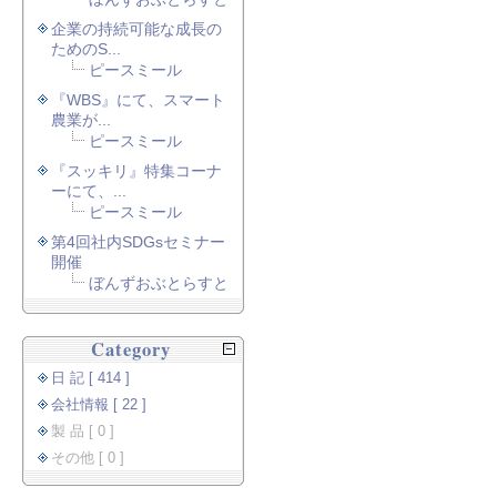
企業の持続可能な成長の
ためのS...
ピースミール
『WBS』にて、スマート
農業が...
ピースミール
『スッキリ』特集コーナ
ーにて、...
ピースミール
第4回社内SDGsセミナー
開催
ぼんずおぶとらすと
Category
日 記 [ 414 ]
会社情報 [ 22 ]
製 品 [ 0 ]
その他 [ 0 ]