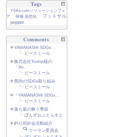
Tags
YSKe-comソリューションフェ
フットサル
ア
研修,仮想化
pepper
Comments
YAMANASHI SDGs ...
ピースミール
株式会社Toshin様の
「An...
ピースミール
県内のSDGs取り組み
ピースミール
「YAMANASHI SDGs...
ピースミール
落ち葉の舞う季節
ぼんずおぶとらすと
釣り同好会活動紹介
ウーマン委員会
ぼんずおぶとらすと