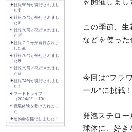
を開催しまし
社報80号が発行されまし
た🎐
社報79号が発行されまし
た🌸
この季節、生
社報78号が発行されまし
た☃
などを使った
社報７７号が発行されま
した🌊
社報76号が発行されまし
た🐸
社報75号が発行されまし
た🌸
今回は“フラ
社報74号が発行されまし
た！
ール”に挑戦
フードドライブ
（2024/9/1～10/...
職場体験を受け入れまし
た
発泡スチロー
運動会を開催しました！
球体に、好き