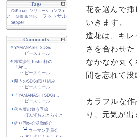
Tags
花を選んで挿
YSKe-comソリューションフェ
フットサル
ア
研修,仮想化
いきます。
pepper
造花は、キレ
Comments
さを合わせた
YAMANASHI SDGs ...
ピースミール
なかなか丸く
株式会社Toshin様の
「An...
ピースミール
間を忘れて没
県内のSDGs取り組み
ピースミール
「YAMANASHI SDGs...
カラフルな作
ピースミール
落ち葉の舞う季節
り、元気が出
ぼんずおぶとらすと
釣り同好会活動紹介
ウーマン委員会
ぼんずおぶとらすと