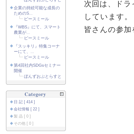
次回は、ドラ
企業の持続可能な成長の
ためのS...
しています。
ピースミール
『WBS』にて、スマート
皆さんの参加
農業が...
ピースミール
『スッキリ』特集コーナ
ーにて、...
ピースミール
第4回社内SDGsセミナー
開催
ぼんずおぶとらすと
Category
日 記 [ 414 ]
会社情報 [ 22 ]
製 品 [ 0 ]
その他 [ 0 ]