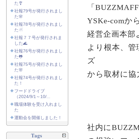
た🎐
「BUZZMA
社報79号が発行されまし
た🌸
YSKe-com
社報78号が発行されまし
た☃
経営企画本部
社報７７号が発行されま
した🌊
より根本、管
社報76号が発行されまし
た🐸
ズ
社報75号が発行されまし
た🌸
から取材に協
社報74号が発行されまし
た！
フードドライブ
（2024/9/1～10/...
職場体験を受け入れまし
た
運動会を開催しました！
社内にBUZZM
Tags