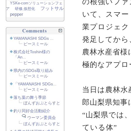
の根強いファ
YSKe-comソリューションフェ
フットサル
ア
研修,仮想化
いて、スマー
pepper
業プロジェク
Comments
発足してから
YAMANASHI SDGs ...
ピースミール
農林水産省様
株式会社Toshin様の
「An...
ピースミール
極的なアプロ
県内のSDGs取り組み
ピースミール
「YAMANASHI SDGs...
当日は農林水
ピースミール
落ち葉の舞う季節
郎山梨県知事
ぼんずおぶとらすと
釣り同好会活動紹介
“山梨県では
ウーマン委員会
ぼんずおぶとらすと
ている体”