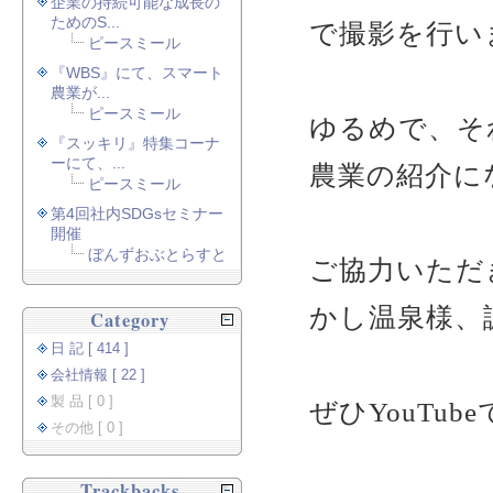
企業の持続可能な成長の
ためのS...
で撮影を行い
ピースミール
『WBS』にて、スマート
農業が...
ピースミール
ゆるめで、そ
『スッキリ』特集コーナ
ーにて、...
農業の紹介に
ピースミール
第4回社内SDGsセミナー
開催
ぼんずおぶとらすと
ご協力いただ
かし温泉様、
Category
日 記 [ 414 ]
会社情報 [ 22 ]
製 品 [ 0 ]
ぜひYouTub
その他 [ 0 ]
Trackbacks