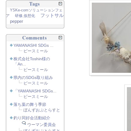
Tags
YSKe-comソリューションフェ
フットサル
ア
研修,仮想化
pepper
Comments
YAMANASHI SDGs ...
ピースミール
株式会社Toshin様の
「An...
ピースミール
県内のSDGs取り組み
ピースミール
「YAMANASHI SDGs...
ピースミール
落ち葉の舞う季節
ぼんずおぶとらすと
釣り同好会活動紹介
ウーマン委員会
ぼんずおぶとらすと