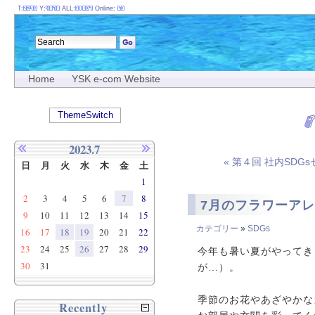
T:
Y:
ALL:
Online:
Home
YSK e-com Website
ThemeSwitch
2023.7
« 第４回 社内SD
日
月
火
水
木
金
土
1
2
3
4
5
6
7
8
7月のフラワーア
9
10
11
12
13
14
15
カテゴリー
»
SDGs
16
17
18
19
20
21
22
23
24
25
26
27
28
29
今年も暑い夏がやってき
30
31
が…）。
季節のお花やあざやかな
Recently