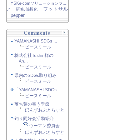
YSKe-comソリューションフェ
フットサル
ア
研修,仮想化
pepper
Comments
YAMANASHI SDGs ...
ピースミール
株式会社Toshin様の
「An...
ピースミール
県内のSDGs取り組み
ピースミール
「YAMANASHI SDGs...
ピースミール
落ち葉の舞う季節
ぼんずおぶとらすと
釣り同好会活動紹介
ウーマン委員会
ぼんずおぶとらすと