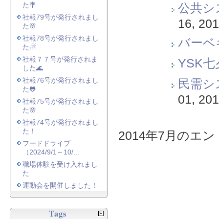
た🎐
公共シ
社報79号が発行されまし
16, 20
た🌸
社報78号が発行されまし
バーベ
た☃
社報７７号が発行されま
YSK
した🌊
社報76号が発行されまし
民需シ
た🐸
01, 20
社報75号が発行されまし
た🌸
社報74号が発行されまし
た！
2014年7月のエント
フードドライブ
（2024/9/1～10/...
職場体験を受け入れまし
た
運動会を開催しました！
Tags