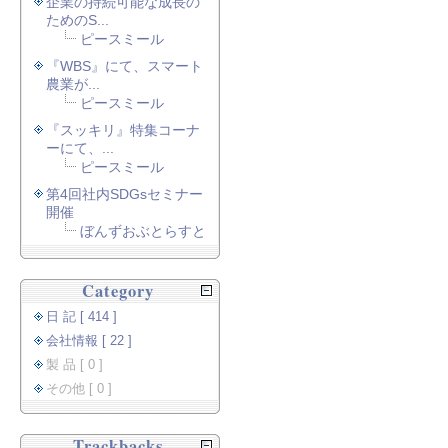
企業の持続可能な成長の
ためのS...
ピースミール
『WBS』にて、スマート
農業が...
ピースミール
『スッキリ』特集コーナ
ーにて、...
ピースミール
第4回社内SDGsセミナー
開催
ぼんずおぶとらすと
Category
日 記 [ 414 ]
会社情報 [ 22 ]
製 品 [ 0 ]
その他 [ 0 ]
Trackbacks