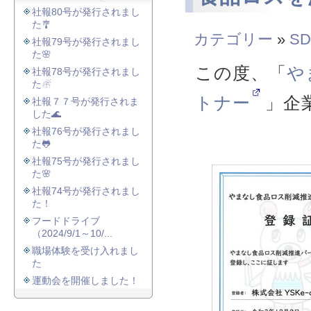
社報80号が発行されまし
た🎐
カテゴリー
»
SD
社報79号が発行されまし
た🌸
この度、「
や
社報78号が発行されまし
た☃
トナー
」企
社報７７号が発行されま
した🌊
社報76号が発行されまし
た🐸
社報75号が発行されまし
た🌸
社報74号が発行されまし
た！
フードドライブ
（2024/9/1～10/...
職場体験を受け入れまし
た
運動会を開催しました！