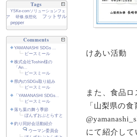
Tags
YSKe-comソリューションフェ
フットサル
ア
研修,仮想化
pepper
Comments
YAMANASHI SDGs ...
けあい活動
ピースミール
株式会社Toshin様の
「An...
ピースミール
県内のSDGs取り組み
ピースミール
また、食品ロ
「YAMANASHI SDGs...
ピースミール
「山梨県の食
落ち葉の舞う季節
ぼんずおぶとらすと
@yamanashi_s
釣り同好会活動紹介
にて紹介して
ウーマン委員会