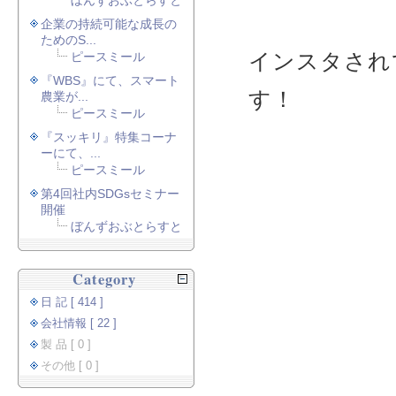
ぼんずおぶとらすと
企業の持続可能な成長の
ためのS...
インスタされ
ピースミール
『WBS』にて、スマート
す！
農業が...
ピースミール
『スッキリ』特集コーナ
ーにて、...
ピースミール
第4回社内SDGsセミナー
開催
ぼんずおぶとらすと
Category
日 記 [ 414 ]
会社情報 [ 22 ]
製 品 [ 0 ]
その他 [ 0 ]